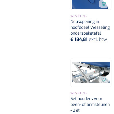
WESSELING
Neusopening in
hoofddeel Wesseling
onderzoekstafel
€ 184,81
excl. btw
WESSELING
Set houders voor
been- of armsteunen
- 2 st