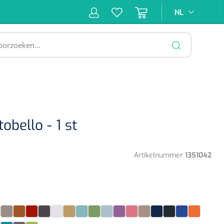
NL
NL
ne &
Incontinentiezorg
Injectiemateriaal
Infrastruc
ectie
SLUITEN
obello - 1 st
Artikelnummer
1351042
late
itroen
Cocos
Copper
Coral
Coriander
Crystal
Curry
Emerald
Grass
Ice Blue
Lavendel
Lollipop
Lounge
Marine
Nero
Ocean
Oranje