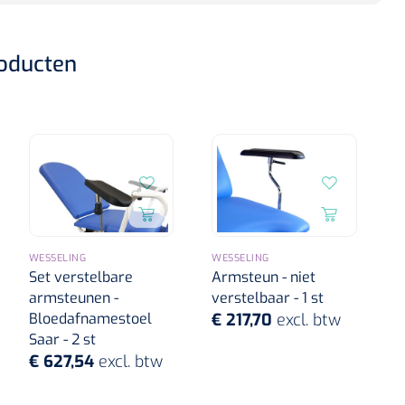
roducten
WESSELING
WESSELING
Set verstelbare
Armsteun - niet
armsteunen -
verstelbaar - 1 st
Bloedafnamestoel
€ 217,70
excl. btw
Saar - 2 st
€ 627,54
excl. btw