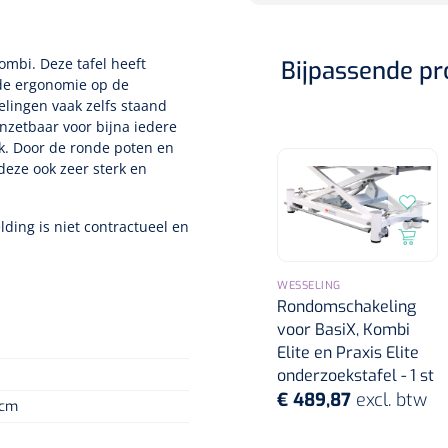
ombi. Deze tafel heeft
Bijpassende p
de ergonomie op de
lingen vaak zelfs staand
inzetbaar voor bijna iedere
jk. Door de ronde poten en
 deze ook zeer sterk en
ding is niet contractueel en
WESSELING
Rondomschakeling
voor BasiX, Kombi
Elite en Praxis Elite
onderzoekstafel - 1 st
€ 489,87
excl. btw
 cm