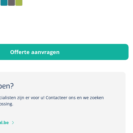
se
aupe
Teal
Titanium
Zest
Offerte aanvragen
pen?
alisten zijn er voor u! Contacteer ons en we zoeken
ossing.
l.be