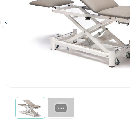
Incontinentiezorg
Injectiemateriaal
Infrastructuur
Instrumenten
Monitoring
Wondzorg