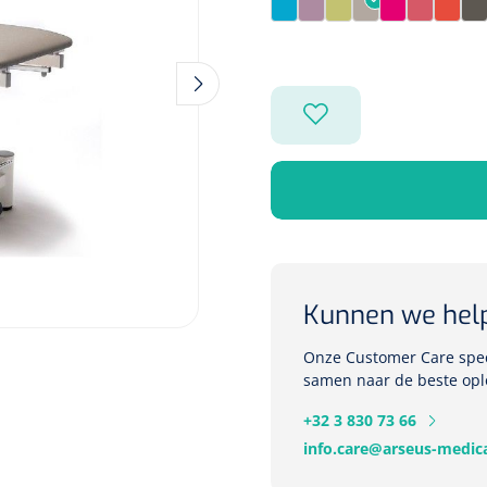
Pagode Blue
Pimpelle
Pomelo
Portobello
Raspberry
Sienna
Sunri
T
Kunnen we hel
Onze Customer Care speci
samen naar de beste opl
+32 3 830 73 66
info.care@arseus-medica