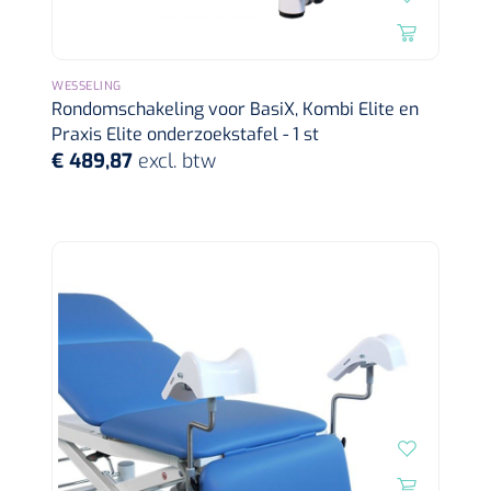
Alginaten
WESSELING
Diversen
Rondomschakeling voor BasiX, Kombi Elite en
Kleeflaag removers
Praxis Elite onderzoekstafel - 1 st
€ 489,87
excl. btw
Watten
Verbandhaakjes
Nierbekken
Wondreinigers