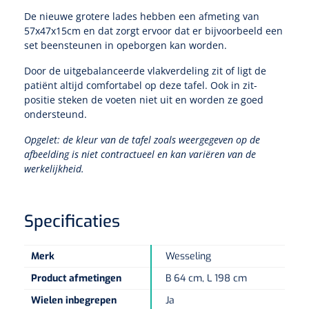
Non-woven kompressen
Instrumentendozen & verbandtrommels
Doucheramen
De nieuwe grotere lades hebben een afmeting van
Tecar
Verbandtrommels
Handdoekrollen
57x47x15cm en dat zorgt ervoor dat er bijvoorbeeld een
NKO
Karren & trolleys
Splitkompressen
Wandbeugels
set beensteunen in opeborgen kan worden.
Laryngoscopen
Echografie
Linnenkarren
Instrumentendozen
Keukenrollen
Door de uitgebalanceerde vlakverdeling zit of ligt de
Douchestoelen
Gipsverbanden & toebehoren
patiënt altijd comfortabel op deze tafel. Ook in zit-
Audiometrie
Ultrageluid & elektrotherapie
Afvalverzamelaars
Cellulosepapier
positie steken de voeten niet uit en worden ze goed
Jersey kousen
Klemmen
Toiletbeugels
ondersteund.
TENS
Transportwagens
Lichaamsmeting
Zinklijmverbanden
Oorlusjes
Opgelet: de kleur van de tafel zoals weergegeven op de
Persoonlijk beschermingsmateriaal
Diversen badkamerhulpmiddelen
Zelftest apparatuur
afbeelding is niet contractueel en kan variëren van de
Kort-en microgolf
Wondzorgkarren
Mutsen
werkelijkheid.
Polsterwatten
Pincetten
Toiletstoelen
Thermometers
Hydromassage
Instrumentenwagens
Klompen
Armdraagband
Scharen
Doucherolstoelen
Specificaties
Glucosemeters
Pressotherapie & massage
PC karren
Oordoppen
Loopzolen
Hysterometers
Douchebrancard
Merk
Wesseling
Weegschalen
Thermotherapie
Medicatiekarren
Maskers
Gipsen
Product afmetingen
B 64 cm, L 198 cm
Gipszagen & ringzagen
Douchetabouretten
Meetlatten
Lymfedrainage
Wielen inbegrepen
Ja
Handschoenen
Tilliften