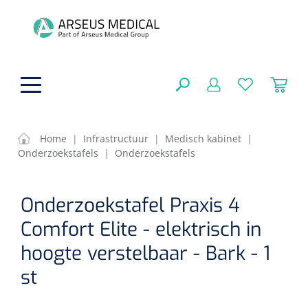
hoofdinhoud
Home
|
Infrastructuur
|
Medisch kabinet
|
Onderzoekstafels
|
Onderzoekstafels
ADL & Comfortzorg
SLUITEN
Onderzoekstafel Praxis 4
FILTEREN
Behandeling
Algemene comfortzorg
Comfort Elite - elektrisch in
Aromatherapie
Beademing
Maagsondes
hoogte verstelbaar - Bark - 1
ZOEKRESULTATEN
Beauty care
st
Chirurgie
Huid
Ventilatie toebehoren
Lichttherapie
Cryotherapie
Neuscanules