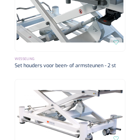
Wearables
Instrumentensets
Software
Steriele velden
Alcoholmeter
Chronische wondzorgproducten
Hydrocolloïden
WESSELING
Set houders voor been- of armsteunen - 2 st
Zilververbanden
Schuimverbanden
Hydrogel
Paraffine verbanden
Siliconen verbanden