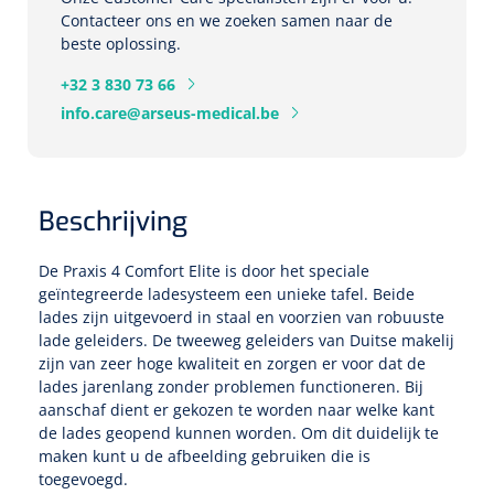
Tampontangen
Vingerspalken
Contacteer ons en we zoeken samen naar de
Verzwaringsdekens
Dermatoscopen
Bobath
beste oplossing.
Urinezakken & urinepotjes
Hoofdkussens
Uterustangen
Infuustherapie
Oppervlaktereiniging & -desinfectie
Enkelspalken
Positioneringsmateriaal
+32 3 830 73 66
Gynecologische lichtbronnen & toebehoren
Infuusstaander
Draagbaar
Glijmiddel
Matrassen & beschermers
Nageltangen
info.care@arseus-medical.be
Papierwaren
Verpleegdekens
Kompressen & verbanden
Lichtbronnen & wanddispensers
Toebehoren
Handdoeken
Urinalen
Bedden
Toebehoren injectiemateriaal
Verwijdertangen voor wondhaken
Vetgaaskompressen
Drinkhulpmiddelen
Zeletten
Loupebrillen
Traction
Dameshygiëne
Spoelingen
Beschrijving
Gaaskompressen
Medisch kabinet
Bistouri
Bekers
Naaldcontainers en toebehoren
Otoscopen
Osteo
Onderzoekstafels
Zakdoekjes
Bedpannen & toiletemmers
Bistourimesjes
De Praxis 4 Comfort Elite is door het speciale
Oogkompressen
Koffiebekers
geïntegreerde ladesysteem een unieke tafel. Beide
Ontsmettingsalcohol
Ophtalmoscopen
lades zijn uitgevoerd in staal en voorzien van robuuste
Kantel
Onderzoekslampen
Toiletpapier
Stitch cutters
Niet inklevende verbanden
lade geleiders. De tweeweg geleiders van Duitse makelij
Opzetstukken voor bekers
zijn van zeer hoge kwaliteit en zorgen er voor dat de
Naaldknippers
Penlight
Tabouret
Dokterstassen & toebehoren
Werkdoeken
Volledige bistouris
lades jarenlang zonder problemen functioneren. Bij
Absorberende verbanden
aanschaf dient er gekozen te worden naar welke kant
Badkamerhulpmiddelen
Stuwbanden
Tongspatelhouders
Tabouretten
Servietten
de lades geopend kunnen worden. Om dit duidelijk te
Bistourihouders
Fysiotechniek & hydromassage
Deppers
Toiletverhogers
maken kunt u de afbeelding gebruiken die is
Alcoswabs
Shockwave
toegevoegd.
Voorhoofdslampen
Opstapjes
Onderzoekstafelpapier