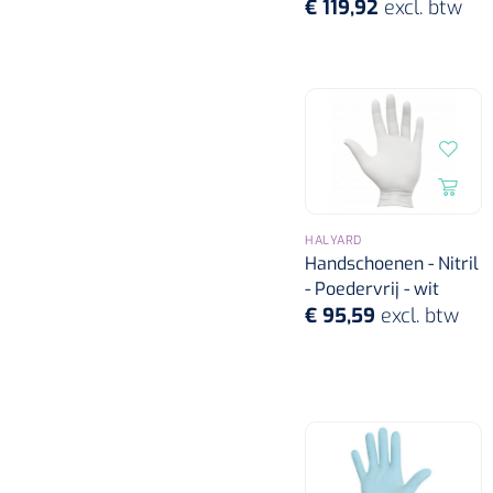
€ 119,92
excl. btw
HALYARD
Handschoenen - Nitril
- Poedervrij - wit
€ 95,59
excl. btw