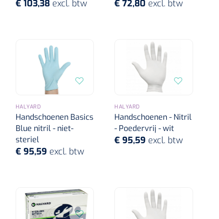
€ 103,38
excl. btw
€ 72,80
excl. btw
HALYARD
HALYARD
Handschoenen Basics
Handschoenen - Nitril
Blue nitril - niet-
- Poedervrij - wit
steriel
€ 95,59
excl. btw
€ 95,59
excl. btw