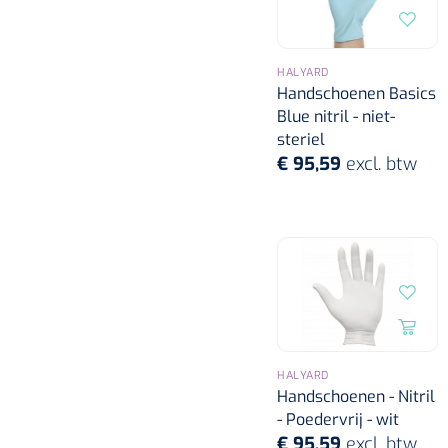
HALYARD
Handschoenen Basics
Blue nitril - niet-
steriel
€ 95,59
excl. btw
HALYARD
Handschoenen - Nitril
- Poedervrij - wit
€ 95,59
excl. btw