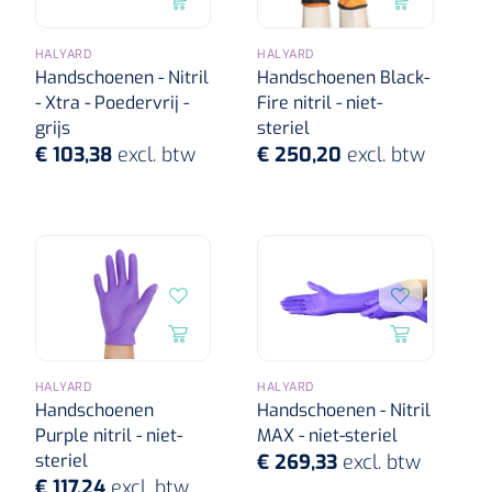
HALYARD
HALYARD
Handschoenen - Nitril
Handschoenen Black-
- Xtra - Poedervrij -
Fire nitril - niet-
grijs
steriel
€ 103,38
excl. btw
€ 250,20
excl. btw
HALYARD
HALYARD
Handschoenen
Handschoenen - Nitril
Purple nitril - niet-
MAX - niet-steriel
steriel
€ 269,33
excl. btw
€ 117,24
excl. btw