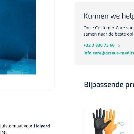
Kunnen we hel
Onze Customer Care speci
samen naar de beste opl
+32 3 830 73 66
info.care@arseus-medica
Bijpassende p
juiste maat voor
Halyard
ire.