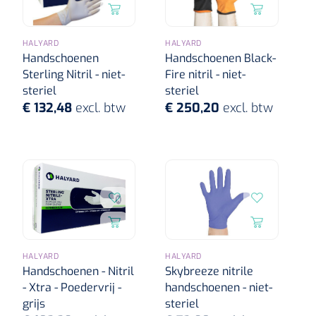
HALYARD
HALYARD
Handschoenen
Handschoenen Black-
Sterling Nitril - niet-
Fire nitril - niet-
steriel
steriel
€ 132,48
excl. btw
€ 250,20
excl. btw
HALYARD
HALYARD
Handschoenen - Nitril
Skybreeze nitrile
- Xtra - Poedervrij -
handschoenen - niet-
grijs
steriel