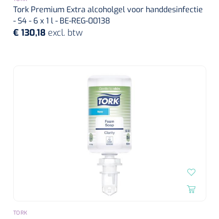
Tork Premium Extra alcoholgel voor handdesinfectie
Alginaten
- S4 - 6 x 1 l - BE-REG-00138
€ 130,18
excl. btw
Diversen
Kleeflaag removers
Watten
Verbandhaakjes
Nierbekken
Wondreinigers
TORK