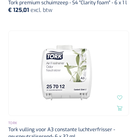
Tork premium schuimzeep - S4 "Clarity foam" - 6 x 1 l
€ 125,01
excl. btw
TORK
Tork vulling voor A3 constante luchtverfrisser -
geurneutraliserend- 6 x 32 ml