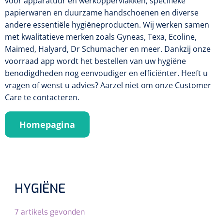
voor apparatuur en werkoppervlakken, specifieke
Tampontangen
Vingerspalken
Verzwaringsdekens
papierwaren en duurzame handschoenen en diverse
Dermatoscopen
Bobath
Urinezakken & urinepotjes
Hoofdkussens
andere essentiële hygiëneproducten. Wij werken samen
Uterustangen
Infuustherapie
Oppervlaktereiniging & -desinfectie
Enkelspalken
Positioneringsmateriaal
met kwalitatieve merken zoals Gyneas, Texa, Ecoline,
Gynecologische lichtbronnen & toebehoren
Infuusstaander
Draagbaar
Glijmiddel
Matrassen & beschermers
Maimed, Halyard, Dr Schumacher en meer. Dankzij onze
Nageltangen
Papierwaren
Verpleegdekens
Kompressen & verbanden
voorraad app wordt het bestellen van uw hygiëne
Lichtbronnen & wanddispensers
Toebehoren
Handdoeken
Urinalen
Bedden
Toebehoren injectiemateriaal
benodigdheden nog eenvoudiger en efficiënter. Heeft u
Verwijdertangen voor wondhaken
Vetgaaskompressen
vragen of wenst u advies? Aarzel niet om onze Customer
Drinkhulpmiddelen
Zeletten
Loupebrillen
Traction
Dameshygiëne
Spoelingen
Care te contacteren.
Gaaskompressen
Medisch kabinet
Bistouri
Bekers
Naaldcontainers en toebehoren
Otoscopen
Osteo
Onderzoekstafels
Zakdoekjes
Bedpannen & toiletemmers
Bistourimesjes
Oogkompressen
Homepagina
Koffiebekers
Ontsmettingsalcohol
Ophtalmoscopen
Kantel
Onderzoekslampen
Toiletpapier
Stitch cutters
Niet inklevende verbanden
Opzetstukken voor bekers
Naaldknippers
Penlight
Tabouret
Dokterstassen & toebehoren
Werkdoeken
Volledige bistouris
Absorberende verbanden
Badkamerhulpmiddelen
Stuwbanden
HYGIËNE
Tongspatelhouders
Tabouretten
Servietten
Bistourihouders
Fysiotechniek & hydromassage
Deppers
Toiletverhogers
Alcoswabs
Shockwave
Voorhoofdslampen
7
artikels gevonden
Opstapjes
Onderzoekstafelpapier