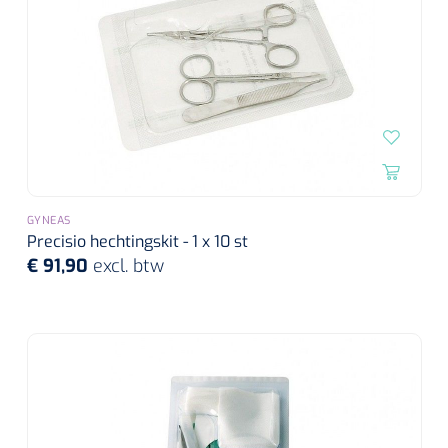
Wearables
Instrumentensets
Software
Steriele velden
Alcoholmeter
Chronische wondzorgproducten
Hydrocolloïden
GYNEAS
Zilververbanden
Precisio hechtingskit - 1 x 10 st
€ 91,90
excl. btw
Schuimverbanden
Hydrogel
Paraffine verbanden
Siliconen verbanden