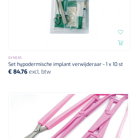
Alginaten
Diversen
Kleeflaag removers
Watten
GYNEAS
Set hypodermische implant verwijderaar - 1 x 10 st
Verbandhaakjes
€ 84,76
excl. btw
Nierbekken
Wondreinigers