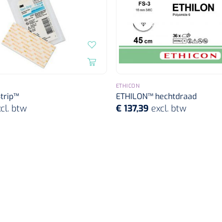
ETHICON
trip™
ETHILON™ hechtdraad
cl. btw
€ 137,39
excl. btw