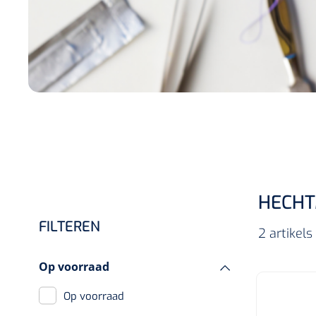
Incontinentiezorg
Injectiemateriaal
Infrastructuur
Instrumenten
Monitoring
Wondzorg
HECHT
FILTEREN
2 artikel
Op voorraad
Op voorraad