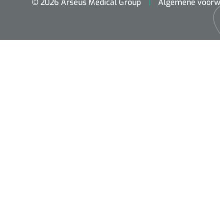
© 2026 Arseus Medical Group
Algemene voorw
ADL & Comfortzorg
Behandeling
Beademing
Chirurgie
Diagnose
EHBO & Reanimatie
Fysiotherapie & Revalidatie
Hygiëne & Desinfectie
Incontinentiezorg
Injectiemateriaal
Infrastructuur