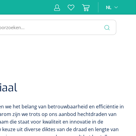
NL
NL
ne &
Incontinentiezorg
Injectiemateriaal
Infrastruc
ectie
SLUITEN
iaal
en we het belang van betrouwbaarheid en efficiëntie in
aarom zijn we trots op ons aanbod hechtdraden van
m die staat voor kwaliteit en innovatie in de
keuze uit diverse diktes van de draad en lengte van