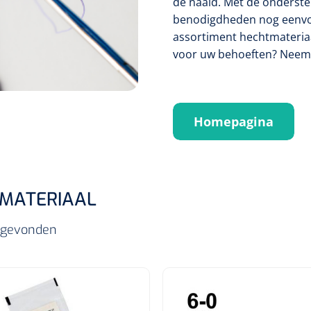
de naald. Met de onderste
benodigdheden nog eenvoud
assortiment hechtmateriaa
voor uw behoeften? Neem 
Homepagina
MATERIAAL
s gevonden