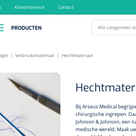
s
Klantenservice
Contact
RODUCTEN
PRODUCTEN
hirurgie
Diagnose
EHBO &
Fysiotherapie
Hygië
Reanimatie
& Revalidatie
Desinf
SULTATEN
ogie
|
Verbruiksmateriaal
|
Hechtmateriaal
Hechtmater
Bij Arseus Medical begrijp
chirurgische ingrepen. D
Johnson & Johnson, een naa
medische wereld. Maak uw 