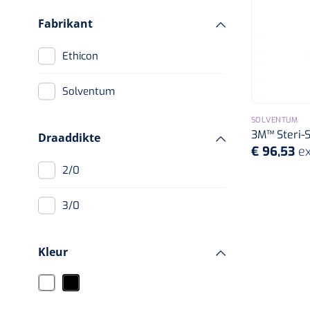
Fabrikant
Ethicon
Solventum
SOLVENTUM
3M™ Steri-S
Draaddikte
€ 96,53
ex
2/0
3/0
Kleur