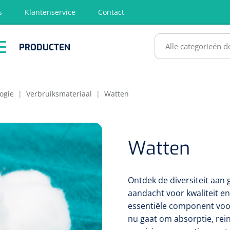
s
Klantenservice
Contact
RODUCTEN
PRODUCTEN
hirurgie
Diagnose
EHBO &
Fysiotherapie
Hygië
Reanimatie
& Revalidatie
Desinf
SULTATEN
ogie
|
Verbruiksmateriaal
|
Watten
Watten
Ontdek de diversiteit aan 
aandacht voor kwaliteit 
essentiële component voor
nu gaat om absorptie, rein