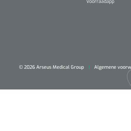
Voorraadapp
© 2026 Arseus Medical Group
Algemene voorw
ADL & Comfortzorg
Behandeling
Beademing
Chirurgie