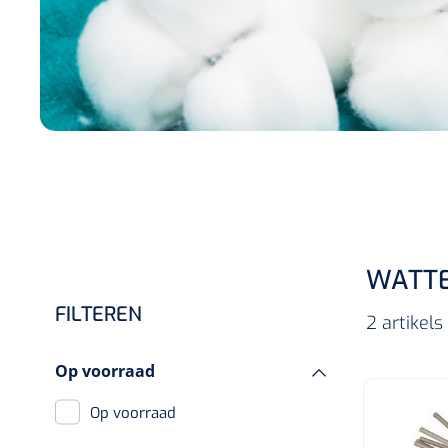
Incontinentiezorg
Injectiemateriaal
Infrastructuur
Instrumenten
Monitoring
Wondzorg
WATT
FILTEREN
2 artikel
Op voorraad
Op voorraad