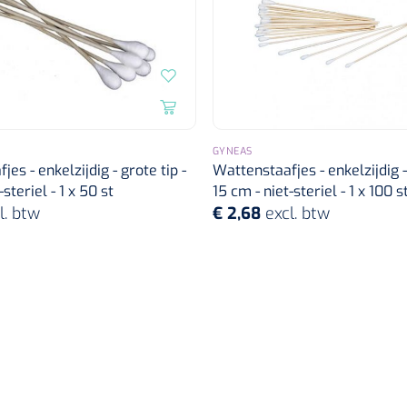
GYNEAS
es - enkelzijdig - grote tip -
Wattenstaafjes - enkelzijdig - 
steriel - 1 x 50 st
15 cm - niet-steriel - 1 x 100 s
l. btw
€ 2,68
excl. btw