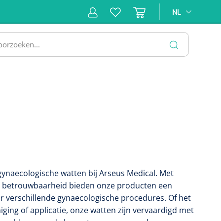
NL
NL
ne &
Incontinentiezorg
Injectiemateriaal
Infrastruc
ectie
SLUITEN
gynaecologische watten bij Arseus Medical. Met
en betrouwbaarheid bieden onze producten een
 verschillende gynaecologische procedures. Of het
iging of applicatie, onze watten zijn vervaardigd met