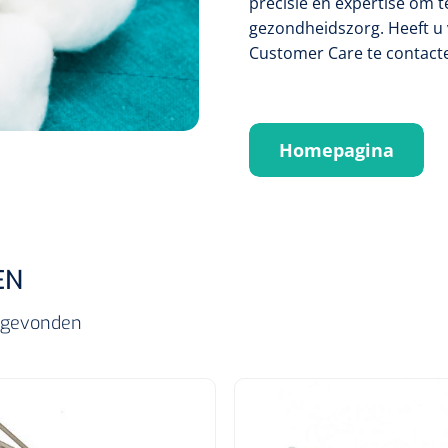
precisie en expertise om 
gezondheidszorg. Heeft u 
Customer Care te contact
Homepagina
EN
s gevonden