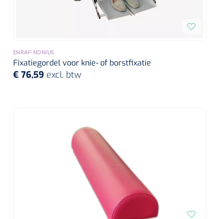
Alginaten
Diversen
ENRAF-NONIUS
Kleeflaag removers
Fixatiegordel voor knie- of borstfixatie
€ 76,59
excl. btw
Watten
Verbandhaakjes
Nierbekken
Wondreinigers