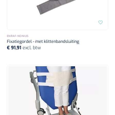
Wearables
Instrumentensets
Software
Steriele velden
Alcoholmeter
ENRAF-NONIUS
Chronische wondzorgproducten
Fixatiegordel - met klittenbandsluiting
Hydrocolloïden
€ 91,91
excl. btw
Zilververbanden
Schuimverbanden
Hydrogel
Paraffine verbanden
Siliconen verbanden