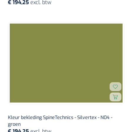
€ 194,25
excl. btw
Kleur bekleding SpineTechnics - Silvertex - N04 -
groen
€ 194,25
excl. btw