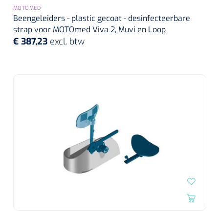
Wearables
MOTOMED
Instrumentensets
Beengeleiders - plastic gecoat - desinfecteerbare
Software
strap voor MOTOmed Viva 2, Muvi en Loop
Steriele velden
€ 387,23
excl. btw
Alcoholmeter
Chronische wondzorgproducten
Hydrocolloïden
Zilververbanden
Schuimverbanden
Hydrogel
Paraffine verbanden
Siliconen verbanden