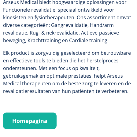
Tampontangen
Arseus Medical biedt hoogwaardige oplossingen voor
Vingerspalken
Verzwaringsdekens
Functionele revalidatie, speciaal ontwikkeld voor
Dermatoscopen
Bobath
Urinezakken & urinepotjes
Hoofdkussens
Uterustangen
Infuustherapie
kinesisten en fysiotherapeuten. Ons assortiment omvat
Oppervlaktereiniging & -desinfectie
Enkelspalken
Positioneringsmateriaal
diverse categorieën: Gangrevalidatie, Hand/arm
Gynecologische lichtbronnen & toebehoren
Infuusstaander
Draagbaar
Glijmiddel
Matrassen & beschermers
Nageltangen
revalidatie, Rug- & nekrevalidatie, Actieve-passieve
Papierwaren
Verpleegdekens
Kompressen & verbanden
beweging, Krachttraining en Cardiale training.
Lichtbronnen & wanddispensers
Toebehoren
Handdoeken
Urinalen
Bedden
Toebehoren injectiemateriaal
Verwijdertangen voor wondhaken
Vetgaaskompressen
Elk product is zorgvuldig geselecteerd om betrouwbare
Drinkhulpmiddelen
Zeletten
Loupebrillen
Traction
Dameshygiëne
Spoelingen
en effectieve tools te bieden die het herstelproces
Gaaskompressen
Medisch kabinet
Bistouri
Bekers
ondersteunen. Met een focus op kwaliteit,
Naaldcontainers en toebehoren
Otoscopen
Osteo
Onderzoekstafels
Zakdoekjes
Bedpannen & toiletemmers
Bistourimesjes
gebruiksgemak en optimale prestaties, helpt Arseus
Oogkompressen
Koffiebekers
Medical therapeuten om de beste zorg te leveren en de
Ontsmettingsalcohol
Ophtalmoscopen
Kantel
Onderzoekslampen
Toiletpapier
Stitch cutters
revalidatieresultaten van hun patiënten te verbeteren.
Niet inklevende verbanden
Opzetstukken voor bekers
Naaldknippers
Penlight
Tabouret
Dokterstassen & toebehoren
Werkdoeken
Volledige bistouris
Absorberende verbanden
Badkamerhulpmiddelen
Stuwbanden
Tongspatelhouders
Tabouretten
Servietten
Homepagina
Bistourihouders
Fysiotechniek & hydromassage
Deppers
Toiletverhogers
Alcoswabs
Shockwave
Voorhoofdslampen
Opstapjes
Onderzoekstafelpapier