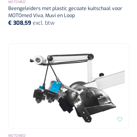
MOTOMED
Beengeleiders met plastic gecoate kuitschaal voor
Alginaten
MOTOmed Viva, Muvi en Loop
€ 308,59
excl. btw
Diversen
Kleeflaag removers
Watten
Verbandhaakjes
Nierbekken
Wondreinigers
MOTOMED