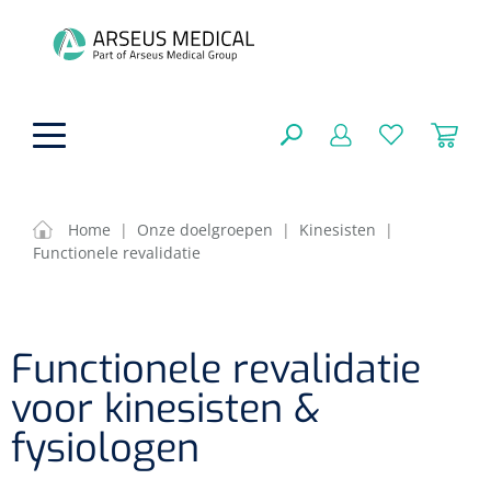
hoofdinhoud
Home
|
Onze doelgroepen
|
Kinesisten
|
Functionele revalidatie
ADL & Comfortzorg
SLUITEN
FILTEREN
Behandeling
Algemene comfortzorg
Functionele revalidatie
Aromatherapie
Beademing
Maagsondes
voor kinesisten &
ZOEKRESULTATEN
Beauty care
fysiologen
Chirurgie
Huid
Ventilatie toebehoren
Lichttherapie
Cryotherapie
Neuscanules