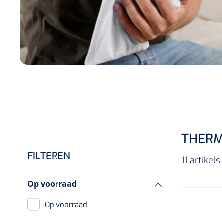
Incontinentiezorg
Injectiemateriaal
Infrastructuur
Instrumenten
Monitoring
Wondzorg
THERM
FILTEREN
11 artike
Op voorraad
Op voorraad