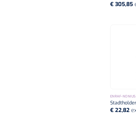
€ 305,85
ENRAF-NONIUS
Stadtholde
€ 22,82
ex