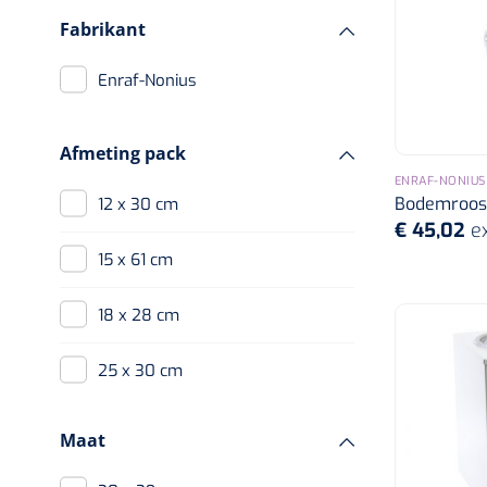
Fabrikant
Enraf-Nonius
Afmeting pack
ENRAF-NONIUS
Bodemroost
12 x 30 cm
€ 45,02
e
15 x 61 cm
18 x 28 cm
25 x 30 cm
25 x 45 cm
Maat
25 x 60 cm