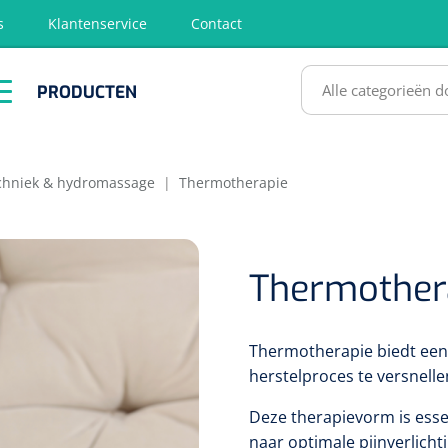
s
Klantenservice
Contact
RODUCTEN
PRODUCTEN
hirurgie
Diagnose
EHBO &
Fysiotherapie
Hygië
Reanimatie
& Revalidatie
Desinf
SULTATEN
echniek & hydromassage
|
Thermotherapie
Thermother
Thermotherapie biedt een 
herstelproces te versnelle
Deze therapievorm is esse
naar optimale pijnverlicht