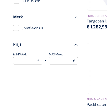
30 x 39 cm
38 x 61 cm
ENRAF-NONIUS
Merk
Fangopan 1
€ 1.282,9
Enraf-Nonius
Prijs
MINIMAAL
MAXIMAAL
–
€
€
ENRAF-NONIUS
Packheater