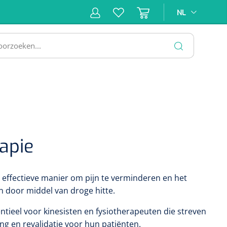
NL
NL
ne &
Incontinentiezorg
Injectiemateriaal
Infrastruc
ectie
SLUITEN
apie
effectieve manier om pijn te verminderen en het
n door middel van droge hitte.
ntieel voor kinesisten en fysiotherapeuten die streven
ing en revalidatie voor hun patiënten.