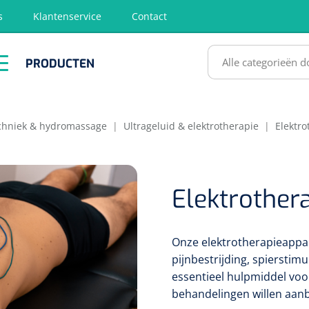
s
Klantenservice
Contact
RODUCTEN
PRODUCTEN
hirurgie
Diagnose
EHBO &
Fysiotherapie
Hygië
Reanimatie
& Revalidatie
Desinf
SULTATEN
echniek & hydromassage
|
Ultrageluid & elektrotherapie
|
Elektro
Elektrother
Onze elektrotherapieappar
pijnbestrijding, spierstim
essentieel hulpmiddel voor
behandelingen willen aan