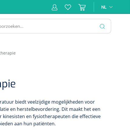
NL
NL
ne &
Incontinentiezorg
Injectiemateriaal
Infrastruc
ectie
SLUITEN
therapie
apie
atuur biedt veelzijdige mogelijkheden voor
ulatie en herstelbevordering. Dit maakt het een
 kinesisten en fysiotherapeuten die effectieve
bieden aan hun patiënten.