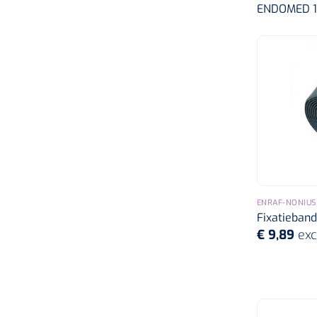
ENDOMED 
ENRAF-NONIUS
Fixatieband
€ 9,89
exc