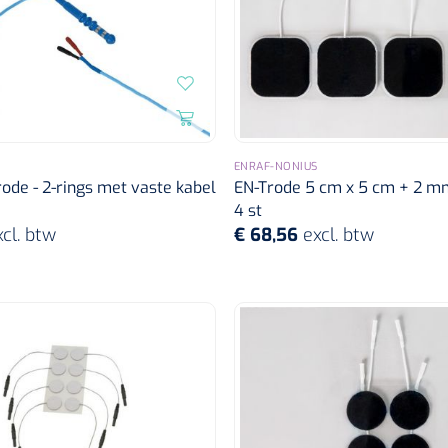
ENRAF-NONIUS
ode - 2-rings met vaste kabel
EN-Trode 5 cm x 5 cm + 2 mm
4 st
xcl. btw
€ 68,56
excl. btw