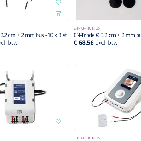
ENRAF-NONIUS
2,2 cm + 2 mm bus - 10 x 8 st
EN-Trode Ø 3,2 cm + 2 mm bus
xcl. btw
€ 68,56
excl. btw
ENRAF-NONIUS