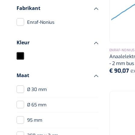
Fabrikant
Enraf-Nonius
Kleur
ENRAF-NONIUS
Anaalelektr
- 2 mm bus
€ 90,07
e
Maat
Ø 30 mm
Ø 65 mm
95 mm