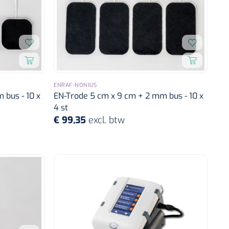
ENRAF-NONIUS
 bus - 10 x
EN-Trode 5 cm x 9 cm + 2 mm bus - 10 x
4 st
€ 99,35
excl. btw