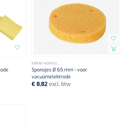
ENRAF-NONIUS
rode
Sponsjes Ø 65 mm - voor
vacuümelektrode
€ 8,82
excl. btw