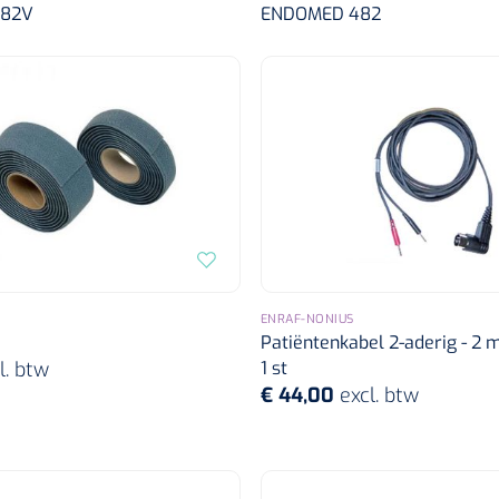
182V
ENDOMED 482
ENRAF-NONIUS
Patiëntenkabel 2-aderig - 2 
l. btw
1 st
€ 44,00
excl. btw