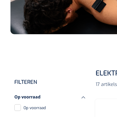
Incontinentiezorg
Injectiemateriaal
Infrastructuur
Instrumenten
Monitoring
Wondzorg
ELEKT
FILTEREN
17 artike
Op voorraad
Op voorraad