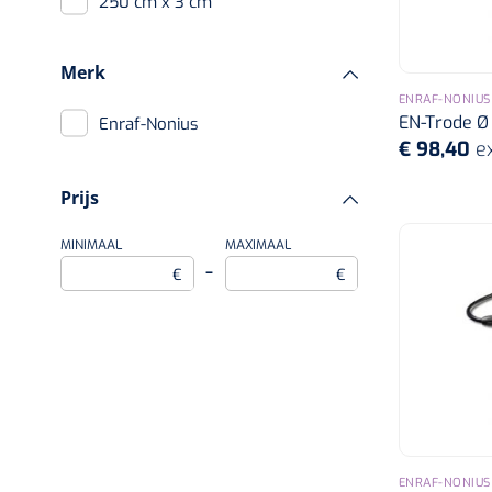
250 cm x 3 cm
4 cm x 6 cm
Merk
ENRAF-NONIUS
6 cm x 8 cm
EN-Trode Ø 
Enraf-Nonius
€ 98,40
e
8 cm x 12 cm
Prijs
MINIMAAL
MAXIMAAL
–
€
€
ENRAF-NONIUS