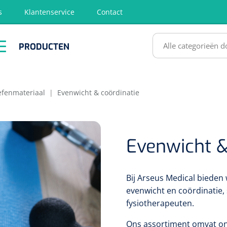
s
Klantenservice
Contact
RODUCTEN
PRODUCTEN
hirurgie
Diagnose
EHBO &
Fysiotherapie
Hygië
Reanimatie
& Revalidatie
Desinf
SULTATEN
efenmateriaal
|
Evenwicht & coördinatie
Evenwicht &
Bij Arseus Medical bieden 
evenwicht en coördinatie,
fysiotherapeuten.
Ons assortiment omvat on