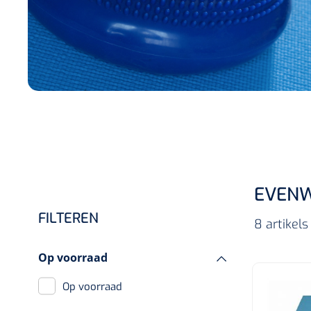
Incontinentiezorg
Injectiemateriaal
Infrastructuur
Instrumenten
Monitoring
Wondzorg
EVENW
FILTEREN
8 artikel
Op voorraad
Op voorraad