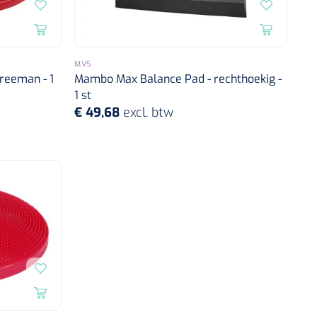
MVS
reeman - 1
Mambo Max Balance Pad - rechthoekig -
1 st
€ 49,68
excl. btw