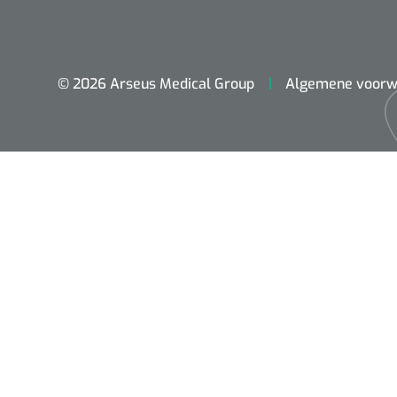
© 2026 Arseus Medical Group
Algemene voorw
ADL & Comfortzorg
Behandeling
Beademing
Chirurgie
Diagnose
EHBO & Reanimatie
Fysiotherapie & Revalidatie
Hygiëne & Desinfectie