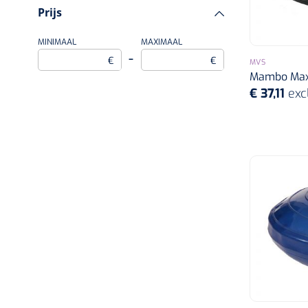
Prijs
MINIMAAL
MAXIMAAL
–
€
€
MVS
Mambo Max 
€ 37,11
exc