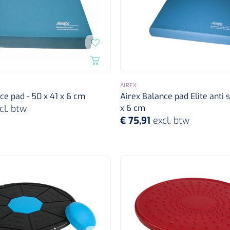
AIREX
ce pad - 50 x 41 x 6 cm
Airex Balance pad Elite anti sl
cl. btw
x 6 cm
€ 75,91
excl. btw