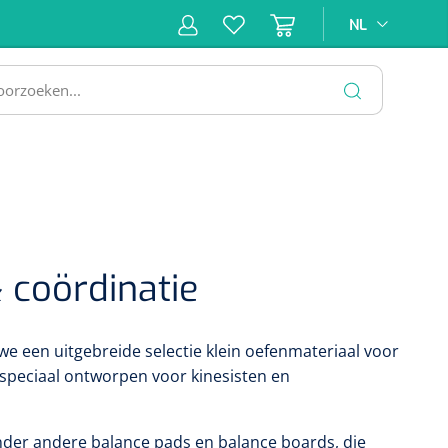
NL
NL
ne &
Incontinentiezorg
Injectiemateriaal
Infrastruc
ectie
SLUITEN
 coördinatie
we een uitgebreide selectie klein oefenmateriaal voor
 speciaal ontworpen voor kinesisten en
der andere balance pads en balance boards, die