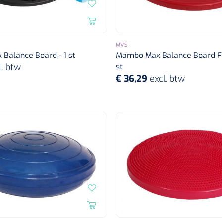
MVS
Balance Board - 1 st
Mambo Max Balance Board F
l. btw
st
€ 36,29
excl. btw