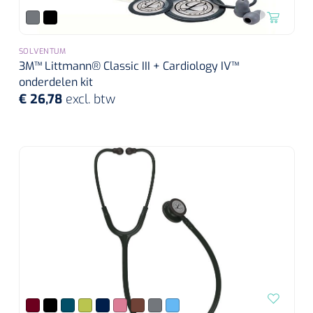
Alginaten
SOLVENTUM
Diversen
3M™ Littmann® Classic III + Cardiology IV™
onderdelen kit
Kleeflaag removers
€ 26,78
excl. btw
Watten
Verbandhaakjes
Nierbekken
Wondreinigers