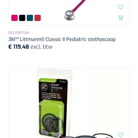
Wearables
Instrumentensets
Software
Steriele velden
SOLVENTUM
Alcoholmeter
3M™ Littmann® Classic II Pediatric stethoscoop
Chronische wondzorgproducten
€ 119,48
excl. btw
Hydrocolloïden
Zilververbanden
Schuimverbanden
Hydrogel
Paraffine verbanden
Siliconen verbanden