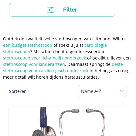
Diagnose
Postoperatieve steunverbanden
Filter
Massagetherapie
Diversen
Vasculaire aandoeningen
EHBO & Reanimatie
Laser chirurgie
Dopplers
Apparaten
Warmtetherapie
Incentive spirometers
Laser toebehoren
Vasculaire dopplers
Fysiotherapie & Revalidatie
EHBO
Ontdek de kwaliteitsvolle stethoscopen van Littmann. Wilt u
Toebehoren
Bevochtiging
Laser apparatuur
Foetale dopplers
Verzorgende middelen
Eethulpmiddelen
een budget stethoscoop
of zoekt u juist
cardiologie
Hygiëne & Desinfectie
Functionele revalidatie
stethoscopen
? Misschien bent u geïnteresseerd in
Bestek
Verneveling
stethoscopen voor lichamelijk onderzoek
of bekijkt u liever een
Gynaecologische aandoeningen
Foetale en Vasculaire dopplers
Verbandkoffers
Gangrevalidatie
Thoraxdrainage systeem
stethoscoop voor kinderartsen
Incontinentiezorg
. Daarnaast springt de
beste
Lichaamsverzorging
Onderleggers
stethoscoop voor cardiologisch onderzoek
in het oog als u nog
Maskers
Luchtwegen
Navulling verbandkoffers
Hand/arm revalidatie
Deodorants
meer detail wilt horen tijdens hartauscultaties.
Surgical suction
Urologie
Injectiemateriaal
Eenmalige sondes
Aspiratie
Borden
Patiëntencircuits
Reddingsdekens
Rug- & nekrevalidatie
Eau De Cologne
Sorteren
Tiemannsondes
Microscoop
Cardiorespiratoir
Infrastructuur
Spuiten
Aërosol
Slabben
Holters
Vingerlingen
Actieve-passieve beweging
Bodylotions
Jet-ventilatie
Maagsondes
Spuiten zonder naald
Instrumenten
Anti-decubitus materiaal
Eetplateau's
Pijn
Spirometers
Diversen
Krachttraining
Handcrèmes
Spoedbeademing
Vrouwensondes
Spuiten met naald
Diversen
Infuuspompen
Monitoring
Naaldvoerders
NO-meters
Neonatale comfortzorg
Brancards