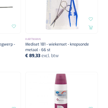
HARTMANN
egwerp -
Mediset 181 - wiekenset - knopsonde
metaal - 66 st
€ 89,33
excl. btw