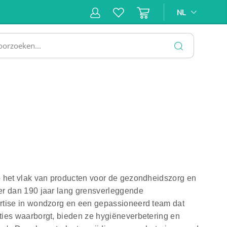
NL
NL
ne &
Incontinentiezorg
Injectiemateriaal
Infrastruc
ectie
SLUITEN
p het vlak van producten voor de gezondheidszorg en
er dan 190 jaar lang grensverleggende
rtise in wondzorg en een gepassioneerd team dat
ties waarborgt, bieden ze hygiëneverbetering en