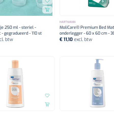
HARTMANN
e 250 ml - steriel -
MoliCare® Premium Bed Ma
 - gegradueerd - 110 st
onderlegger - 60 x 60 cm - 3
cl. btw
€ 11,10
excl. btw