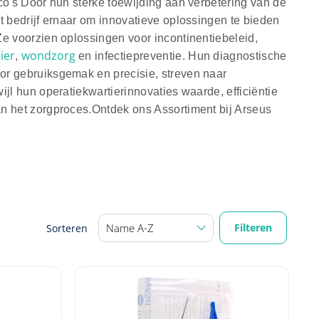
ico's Door hun
sterke toewijding aan verbetering van de
it bedrijf ernaar om innovatieve oplossingen te bieden
Ze voorzien oplossingen voor incontinentiebeleid,
ier
wondzorg
,
en infectiepreventie.
Hun diagnostische
or gebruiksgemak en precisie, streven naar
ijl hun operatiekwartierinnovaties waarde, efficiëntie
n het zorgproces.Ontdek ons Assortiment bij Arseus
Filteren
Sorteren