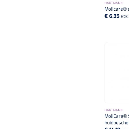
HARTMANN
Molicare® s
€ 6,35
exc
HARTMANN
MoliCare® S
huidbesche