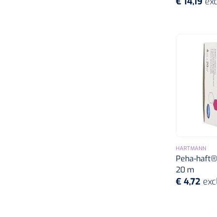
€ 14,19
exc
HARTMANN
Peha-haft® 
20 m
€ 4,72
exc