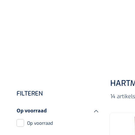
Incontinentiezorg
Injectiemateriaal
Infrastructuur
Instrumenten
Monitoring
Wondzorg
HART
FILTEREN
14 artike
Op voorraad
Op voorraad