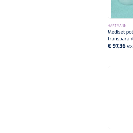
HARTMANN
Mediset potj
transparant
€ 97,36
ex