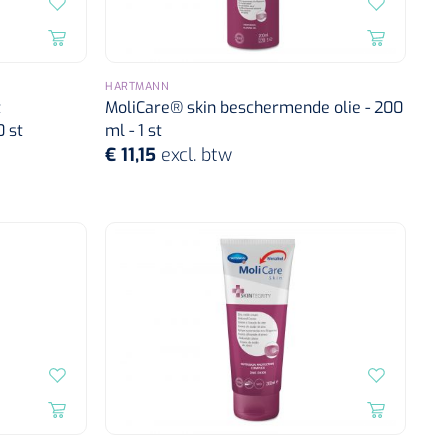
HARTMANN
t
MoliCare® skin beschermende olie - 200
0 st
ml - 1 st
€ 11,15
excl. btw