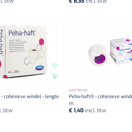
l. btw
€ 8,35
excl. btw
HARTMANN
- cohesieve windel - lengte
Peha-haft® - cohesieve winde
m
l. btw
€ 1,40
excl. btw