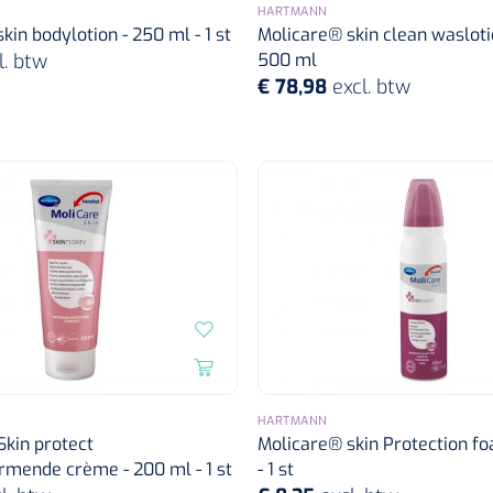
HARTMANN
kin bodylotion - 250 ml - 1 st
Molicare® skin clean waslotio
l. btw
500 ml
€ 78,98
excl. btw
HARTMANN
kin protect
Molicare® skin Protection fo
rmende crème - 200 ml - 1 st
- 1 st