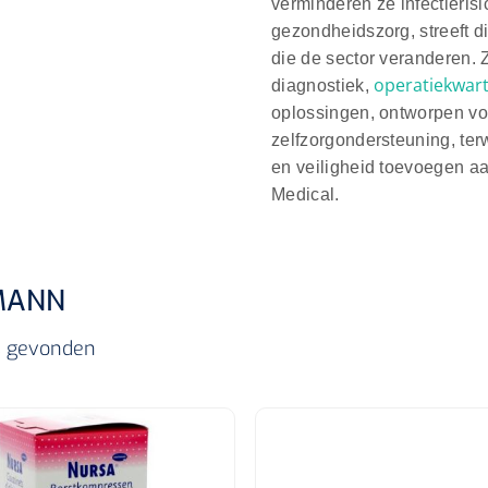
verminderen ze infectieris
gezondheidszorg, streeft d
die de sector veranderen.
operatiekwart
diagnostiek,
oplossingen, ontworpen vo
zelfzorgondersteuning, terw
en veiligheid toevoegen aa
Medical.
MANN
ls gevonden