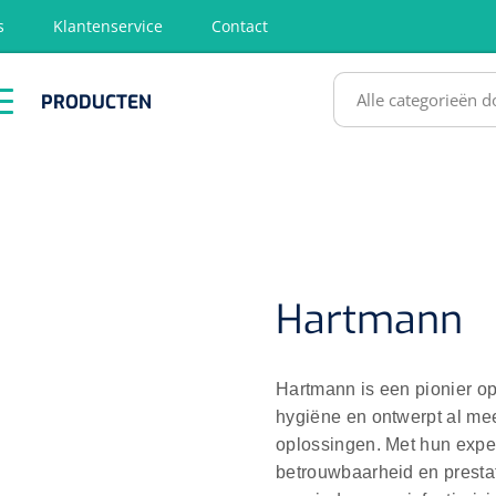
s
Klantenservice
Contact
RODUCTEN
PRODUCTEN
hirurgie
Diagnose
EHBO &
Fysiotherapie
Hygië
Reanimatie
& Revalidatie
Desinf
SULTATEN
Hartmann
Hartmann is een pionier o
hygiëne en ontwerpt al me
oplossingen. Met hun expe
betrouwbaarheid en presta