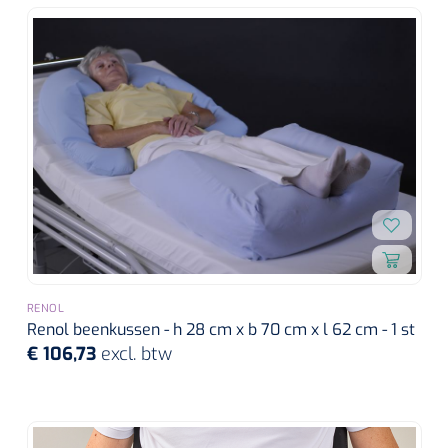
RENOL
Renol beenkussen - h 28 cm x b 70 cm x l 62 cm - 1 st
€ 106,73
excl. btw