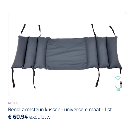
Alginaten
Diversen
Kleeflaag removers
Watten
Verbandhaakjes
Nierbekken
Wondreinigers
RENOL
Renol armsteun kussen - universele maat - 1 st
€ 60,94
excl. btw