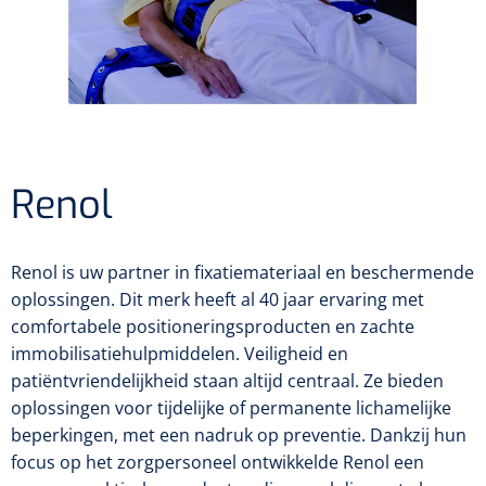
Diagnose
Postoperatieve steunverbanden
Massagetherapie
Diversen
Vasculaire aandoeningen
EHBO & Reanimatie
Laser chirurgie
Dopplers
Apparaten
Warmtetherapie
Incentive spirometers
Laser toebehoren
Vasculaire dopplers
Fysiotherapie & Revalidatie
EHBO
Toebehoren
Bevochtiging
Laser apparatuur
Foetale dopplers
Verzorgende middelen
Eethulpmiddelen
Hygiëne & Desinfectie
Functionele revalidatie
Renol
Bestek
Verneveling
Gynaecologische aandoeningen
Foetale en Vasculaire dopplers
Verbandkoffers
Gangrevalidatie
Thoraxdrainage systeem
Incontinentiezorg
Lichaamsverzorging
Onderleggers
Maskers
Luchtwegen
Navulling verbandkoffers
Hand/arm revalidatie
Renol is uw partner in fixatiemateriaal en beschermende
Deodorants
Surgical suction
Urologie
Injectiemateriaal
Eenmalige sondes
oplossingen. Dit merk heeft al 40 jaar ervaring met
Aspiratie
Borden
Patiëntencircuits
Reddingsdekens
Rug- & nekrevalidatie
comfortabele positioneringsproducten en zachte
Eau De Cologne
Tiemannsondes
Microscoop
Cardiorespiratoir
Infrastructuur
Spuiten
immobilisatiehulpmiddelen. Veiligheid en
Aërosol
Slabben
Holters
Vingerlingen
Actieve-passieve beweging
patiëntvriendelijkheid staan altijd centraal. Ze bieden
Bodylotions
Jet-ventilatie
Maagsondes
Spuiten zonder naald
Instrumenten
Anti-decubitus materiaal
oplossingen voor tijdelijke of permanente lichamelijke
Eetplateau's
Pijn
Spirometers
Diversen
Krachttraining
beperkingen, met een nadruk op preventie. Dankzij hun
Handcrèmes
Spoedbeademing
Vrouwensondes
Spuiten met naald
Diversen
Infuuspompen
Monitoring
focus op het zorgpersoneel ontwikkelde Renol een
Naaldvoerders
NO-meters
Neonatale comfortzorg
Brancards