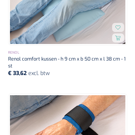
RENOL
Renol comfort kussen - h 9 cm x b 50 cm x l 38 cm - 1
st
€ 33,62
excl. btw