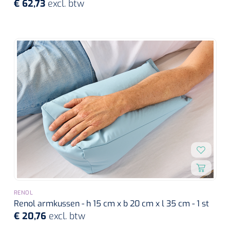
€ 62,73
excl. btw
Wearables
Instrumentensets
Software
Steriele velden
Alcoholmeter
Chronische wondzorgproducten
Hydrocolloïden
Zilververbanden
Schuimverbanden
Hydrogel
Paraffine verbanden
RENOL
Renol armkussen - h 15 cm x b 20 cm x l 35 cm - 1 st
€ 20,76
excl. btw
Siliconen verbanden