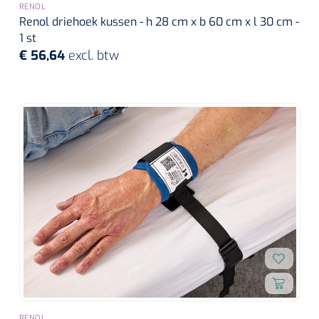
RENOL
Renol driehoek kussen - h 28 cm x b 60 cm x l 30 cm -
1 st
€ 56,64
excl. btw
RENOL