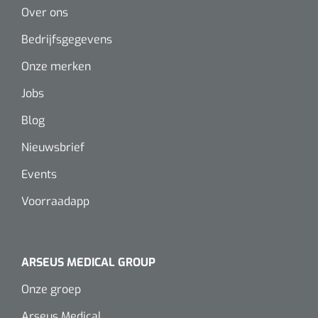
Over ons
Alginaten
Bedrijfsgegevens
Diversen
Onze merken
Kleeflaag removers
Jobs
Blog
Watten
Nieuwsbrief
Verbandhaakjes
Events
Nierbekken
Voorraadapp
Wondreinigers
ARSEUS MEDICAL GROUP
Onze groep
Arseus Medical