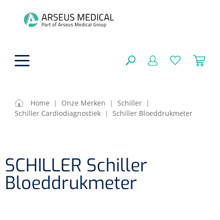
hoofdinhoud
Home
|
Onze Merken
|
Schiller
|
Schiller Cardiodiagnostiek
|
Schiller Bloeddrukmeter
ADL & Comfortzorg
SLUITEN
FILTEREN
Behandeling
Algemene comfortzorg
SCHILLER Schiller
Aromatherapie
Beademing
Maagsondes
Bloeddrukmeter
ZOEKRESULTATEN
Beauty care
Chirurgie
Huid
Ventilatie toebehoren
Lichttherapie
Cryotherapie
Neuscanules