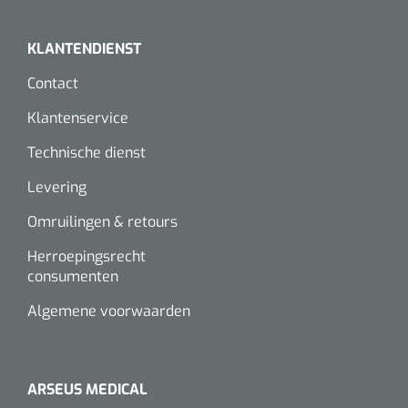
Wearables
Instrumentensets
KLANTENDIENST
Software
Steriele velden
Contact
Alcoholmeter
Klantenservice
Chronische wondzorgproducten
Technische dienst
Hydrocolloïden
Levering
Zilververbanden
Omruilingen & retours
Schuimverbanden
Herroepingsrecht
consumenten
Hydrogel
Algemene voorwaarden
Paraffine verbanden
Siliconen verbanden
ARSEUS MEDICAL