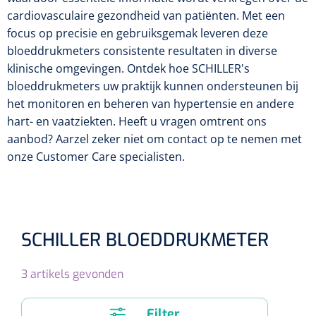
Tampontangen
Vingerspalken
Verzwaringsdekens
cardiovasculaire gezondheid van patiënten. Met een
Dermatoscopen
Bobath
Urinezakken & urinepotjes
focus op precisie en gebruiksgemak leveren deze
Hoofdkussens
Uterustangen
Infuustherapie
Oppervlaktereiniging & -desinfectie
Enkelspalken
Positioneringsmateriaal
bloeddrukmeters consistente resultaten in diverse
Gynecologische lichtbronnen & toebehoren
Infuusstaander
Draagbaar
Glijmiddel
klinische omgevingen. Ontdek hoe SCHILLER's
Matrassen & beschermers
Nageltangen
Papierwaren
Verpleegdekens
Kompressen & verbanden
bloeddrukmeters uw praktijk kunnen ondersteunen bij
Lichtbronnen & wanddispensers
Toebehoren
Handdoeken
Urinalen
het monitoren en beheren van hypertensie en andere
Bedden
Toebehoren injectiemateriaal
Verwijdertangen voor wondhaken
Vetgaaskompressen
hart- en vaatziekten. Heeft u vragen omtrent ons
Drinkhulpmiddelen
Zeletten
Loupebrillen
Traction
Dameshygiëne
Spoelingen
aanbod? Aarzel zeker niet om contact op te nemen met
Gaaskompressen
Medisch kabinet
Bistouri
Bekers
onze Customer Care specialisten.
Naaldcontainers en toebehoren
Otoscopen
Osteo
Onderzoekstafels
Zakdoekjes
Bedpannen & toiletemmers
Bistourimesjes
Oogkompressen
Koffiebekers
Ontsmettingsalcohol
Ophtalmoscopen
Kantel
Onderzoekslampen
Toiletpapier
Stitch cutters
Niet inklevende verbanden
Opzetstukken voor bekers
Naaldknippers
SCHILLER BLOEDDRUKMETER
Penlight
Tabouret
Dokterstassen & toebehoren
Werkdoeken
Volledige bistouris
Absorberende verbanden
Badkamerhulpmiddelen
Stuwbanden
Tongspatelhouders
3
artikels gevonden
Tabouretten
Servietten
Bistourihouders
Fysiotechniek & hydromassage
Deppers
Toiletverhogers
Alcoswabs
Shockwave
Voorhoofdslampen
Opstapjes
Onderzoekstafelpapier
Filter