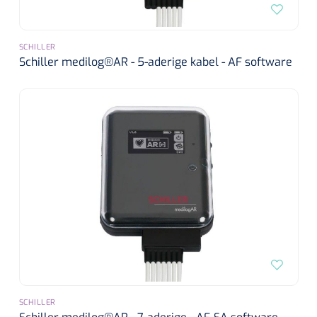
Alginaten
SCHILLER
Schiller medilog®AR - 5-aderige kabel - AF software
Diversen
Kleeflaag removers
Watten
Verbandhaakjes
Nierbekken
Wondreinigers
SCHILLER