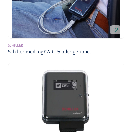
Wearables
Instrumentensets
Software
Steriele velden
Alcoholmeter
Chronische wondzorgproducten
SCHILLER
Schiller medilog®AR - 5-aderige kabel
Hydrocolloïden
Zilververbanden
Schuimverbanden
Hydrogel
Paraffine verbanden
Siliconen verbanden