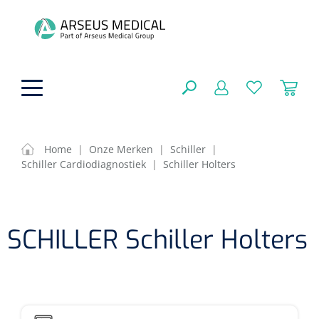
hoofdinhoud
Home
|
Onze Merken
|
Schiller
|
Schiller Cardiodiagnostiek
|
Schiller Holters
ADL & Comfortzorg
SLUITEN
FILTEREN
Behandeling
Algemene comfortzorg
SCHILLER Schiller Holters
Aromatherapie
Beademing
Maagsondes
ZOEKRESULTATEN
Beauty care
Chirurgie
Huid
Ventilatie toebehoren
Lichttherapie
Cryotherapie
Neuscanules