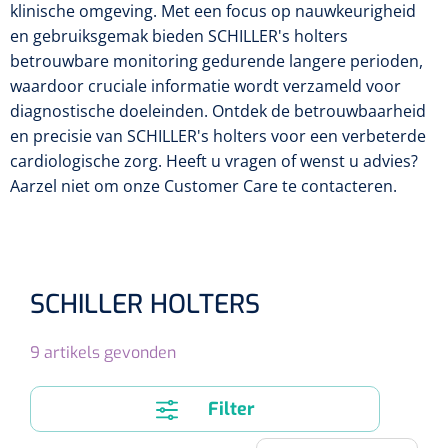
Tampontangen
Vingerspalken
klinische omgeving. Met een focus op nauwkeurigheid
Verzwaringsdekens
en gebruiksgemak bieden SCHILLER's holters
Dermatoscopen
Bobath
Urinezakken & urinepotjes
Hoofdkussens
Uterustangen
Infuustherapie
Oppervlaktereiniging & -desinfectie
Enkelspalken
betrouwbare monitoring gedurende langere perioden,
Positioneringsmateriaal
waardoor cruciale informatie wordt verzameld voor
Gynecologische lichtbronnen & toebehoren
Infuusstaander
Draagbaar
Glijmiddel
Matrassen & beschermers
Nageltangen
Papierwaren
diagnostische doeleinden. Ontdek de betrouwbaarheid
Verpleegdekens
Kompressen & verbanden
en precisie van SCHILLER's holters voor een verbeterde
Lichtbronnen & wanddispensers
Toebehoren
Handdoeken
Urinalen
Bedden
Toebehoren injectiemateriaal
Verwijdertangen voor wondhaken
Vetgaaskompressen
cardiologische zorg. Heeft u vragen of wenst u advies?
Drinkhulpmiddelen
Zeletten
Aarzel niet om onze Customer Care te contacteren.
Loupebrillen
Traction
Dameshygiëne
Spoelingen
Gaaskompressen
Medisch kabinet
Bistouri
Bekers
Naaldcontainers en toebehoren
Otoscopen
Osteo
Onderzoekstafels
Zakdoekjes
Bedpannen & toiletemmers
Bistourimesjes
Oogkompressen
Koffiebekers
Ontsmettingsalcohol
Ophtalmoscopen
Kantel
Onderzoekslampen
Toiletpapier
Stitch cutters
SCHILLER HOLTERS
Niet inklevende verbanden
Opzetstukken voor bekers
Naaldknippers
Penlight
Tabouret
Dokterstassen & toebehoren
Werkdoeken
Volledige bistouris
9
artikels gevonden
Absorberende verbanden
Badkamerhulpmiddelen
Stuwbanden
Tongspatelhouders
Tabouretten
Servietten
Bistourihouders
Fysiotechniek & hydromassage
Deppers
Toiletverhogers
Filter
Alcoswabs
Shockwave
Voorhoofdslampen
Opstapjes
Onderzoekstafelpapier