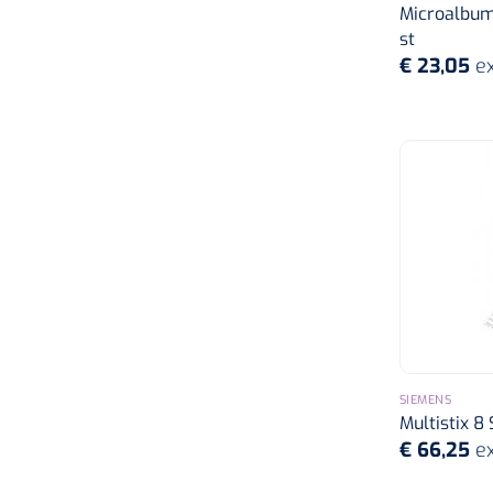
Microalbumi
st
€ 23,05
ex
SIEMENS
Multistix 8 
€ 66,25
ex