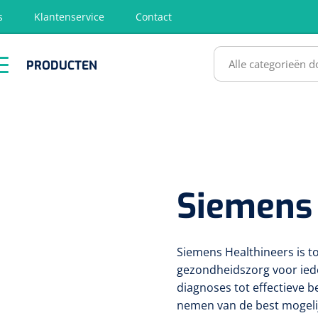
s
Klantenservice
Contact
RODUCTEN
PRODUCTEN
hirurgie
Diagnose
EHBO &
Fysiotherapie
Hygië
Reanimatie
& Revalidatie
Desinf
SULTATEN
Siemens
Siemens Healthineers is t
gezondheidszorg voor iede
diagnoses tot effectieve 
nemen van de best mogelij