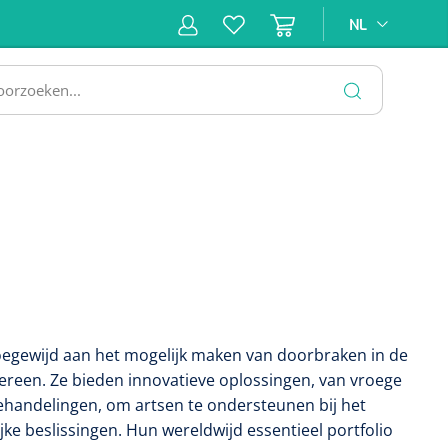
NL
NL
ne &
Incontinentiezorg
Injectiemateriaal
Infrastruc
ectie
SLUITEN
oegewijd aan het mogelijk maken van doorbraken in de
reen. Ze bieden innovatieve oplossingen, van vroege
behandelingen, om artsen te ondersteunen bij het
ke beslissingen. Hun wereldwijd essentieel portfolio