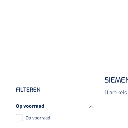
Incontinentiezorg
Injectiemateriaal
Infrastructuur
Instrumenten
Monitoring
Wondzorg
SIEME
FILTEREN
11 artike
Op voorraad
Op voorraad