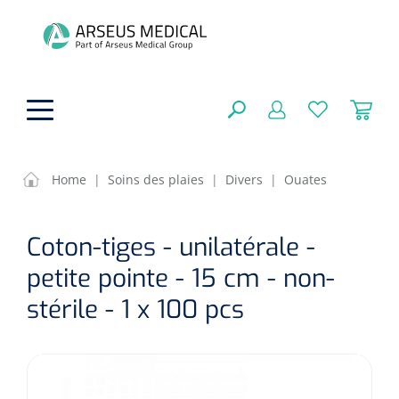
hoofdinhoud
Home
|
Soins des plaies
|
Divers
|
Ouates
Aides techniques
FERMER
Coton-tiges - unilatérale -
OPTIONS
Traitement
Soins de confort générale
petite pointe - 15 cm - non-
Aromathérapie
stérile - 1 x 100 pcs
Respiration
Sondes gastriques
RÉSULTATS
Soins de beauté
Chirurgie
Peau
Accessoires de ventilation
Thérapie par lumière
Cryothérapie
Canules nasales