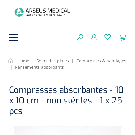
hoofdinhoud
Home
|
Soins des plaies
|
Compresses & bandages
|
Pansements absorbants
Aides techniques
FERMER
Compresses absorbantes - 10
OPTIONS
Traitement
Soins de confort générale
x 10 cm - non stériles - 1 x 25
Aromathérapie
Respiration
Sondes gastriques
pcs
RÉSULTATS
Soins de beauté
Chirurgie
Peau
Accessoires de ventilation
Thérapie par lumière
Cryothérapie
Canules nasales