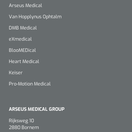
siliconée
Arseus Medical
Alginates
Van Hopplynus Ophtalm
DMB Medical
Divers
eXmedical
Dissolvant de couche adhésive
BlooMEDical
Ouates
Heart Medical
Agraffes de fixation
Keiser
Pro-Motion Medical
Bassin renal
Nettoyeurs de plaies
ARSEUS MEDICAL GROUP
Rijksweg 10
2880 Bornem