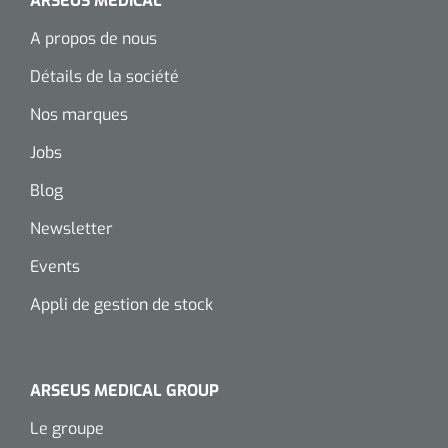
ARSEUS MEDICAL
Wearables
Kits d'instruments
A propos de nous
Détails de la société
Logiciel
Champs stériles
Nos marques
Alcoomètre
Produits pour le traitement des plaies chroniques
Jobs
Hydrocolloïdes
Blog
Pansements en argent
Newsletter
Events
Pansement en mousse
Appli de gestion de stock
Hydrogel
Bandages paraffine
ARSEUS MEDICAL GROUP
Pansements avec interface transparente
Le groupe