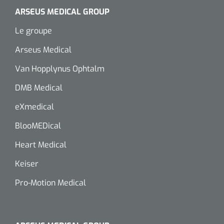
siliconée
ARSEUS MEDICAL GROUP
Alginates
Le groupe
Arseus Medical
Divers
Van Hopplynus Ophtalm
Dissolvant de couche adhésive
DMB Medical
Ouates
eXmedical
Agraffes de fixation
BlooMEDical
Heart Medical
Bassin renal
Keiser
Nettoyeurs de plaies
Pro-Motion Medical