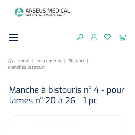
hoofdinhoud
Home
|
Instruments
|
Bistouri
|
Manches bistrouri
Aides techniques
FERMER
Manche à bistouris n° 4 - pour
OPTIONS
Traitement
Soins de confort générale
lames n° 20 à 26 - 1 pc
Aromathérapie
Respiration
Sondes gastriques
RÉSULTATS
Soins de beauté
Chirurgie
Peau
Accessoires de ventilation
Thérapie par lumière
Cryothérapie
Canules nasales