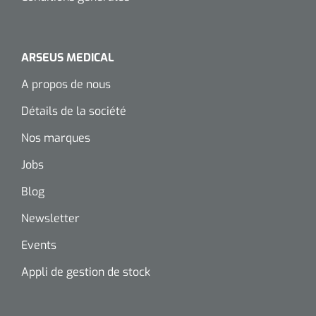
Wearables
Kits d'instruments
ARSEUS MEDICAL
Logiciel
Champs stériles
A propos de nous
Alcoomètre
Produits pour le traitement des plaies chroniques
Détails de la société
Hydrocolloïdes
Nos marques
Pansements en argent
Jobs
Blog
Pansement en mousse
Newsletter
Hydrogel
Events
Bandages paraffine
Appli de gestion de stock
Pansements avec interface transparente