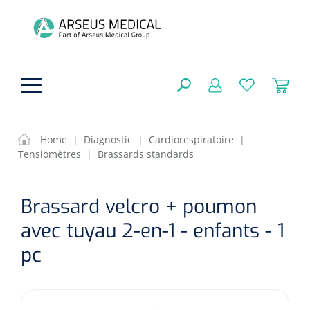
hoofdinhoud
Home
|
Diagnostic
|
Cardiorespiratoire
|
Tensiomètres
|
Brassards standards
Aides techniques
FERMER
Brassard velcro + poumon
OPTIONS
Traitement
Soins de confort générale
avec tuyau 2-en-1 - enfants - 1
Aromathérapie
Respiration
Sondes gastriques
pc
RÉSULTATS
Soins de beauté
Chirurgie
Peau
Accessoires de ventilation
Thérapie par lumière
Cryothérapie
Canules nasales