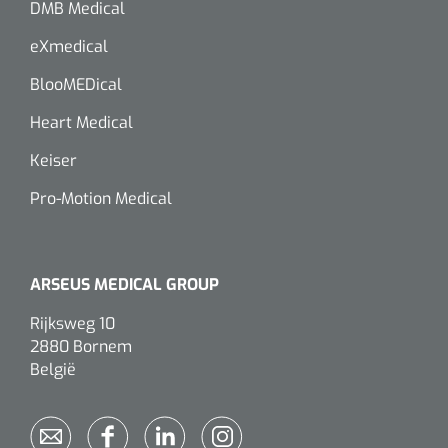
DMB Medical
Wearables
Kits d'instruments
eXmedical
Logiciel
Champs stériles
BlooMEDical
Heart Medical
Alcoomètre
Produits pour le traitement des plaies chroniques
Keiser
Hydrocolloïdes
Pro-Motion Medical
Pansements en argent
Pansement en mousse
ARSEUS MEDICAL GROUP
Rijksweg 10
Hydrogel
2880 Bornem
België
Bandages paraffine
Pansements avec interface transparente