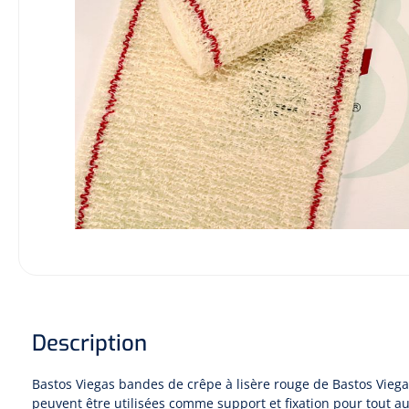
Hygiène & Désinfection
Soins d'incontinence
Matériel d'injection
Infrastructure
Instruments
Monitoring
Soins des plaies
Description
Bastos Viegas bandes de crêpe à lisère rouge de Bastos Viegas
peuvent être utilisées comme support et fixation pour tout a