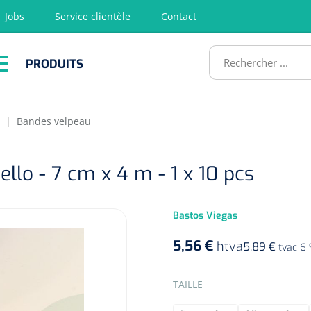
Jobs
Service clientèle
Contact
RODUITS
PRODUITS
tion
Chirurgie
Diagnostic
Premiers
Physiothéra
secours &
et rééducat
ATS
Réanimation
|
Bandes velpeau
ello - 7 cm x 4 m - 1 x 10 pcs
Bastos Viegas
5,56 €
htva
5,89 €
tvac 6
SELECTEER
TAILLE