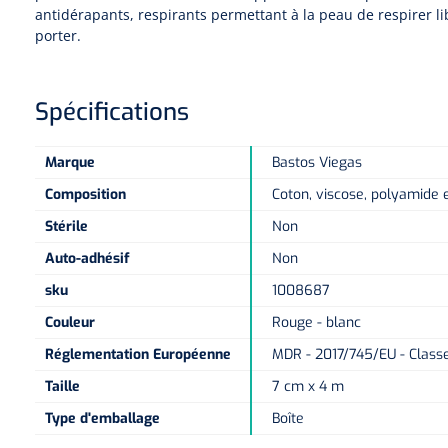
antidérapants, respirants permettant à la peau de respirer l
porter.
Spécifications
Marque
Bastos Viegas
Composition
Coton, viscose, polyamide 
Stérile
Non
Auto-adhésif
Non
sku
1008687
Couleur
Rouge - blanc
Réglementation Européenne
MDR - 2017/745/EU - Classe
Taille
7 cm x 4 m
Type d'emballage
Boîte