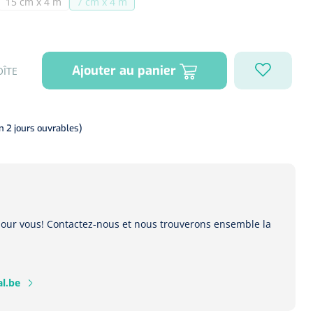
15 cm x 4 m
7 cm x 4 m
iet beschikbaar.)
ie is momenteel niet beschikbaar.)
(Deze optie is momenteel niet beschikbaar.)
(Deze optie is momenteel niet beschikbaar.)
Ajouter au panier
OÎTE
on 2 jours ouvrables)
 pour vous! Contactez-nous et nous trouverons ensemble la
l.be