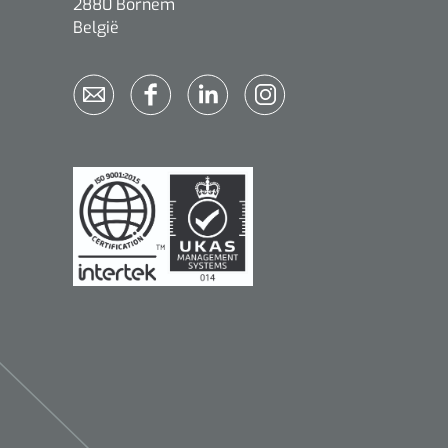
2880 Bornem
België