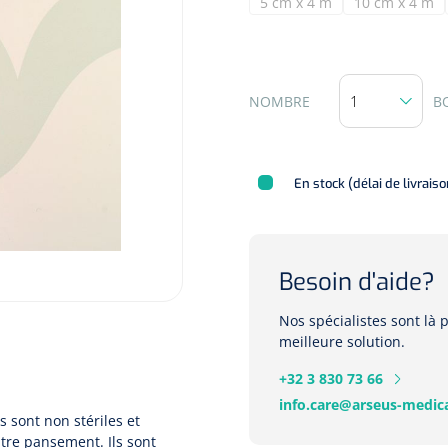
5 cm x 4 m
10 cm x 4 m
(Deze optie is momenteel n
(Deze opt
NOMBRE
B
En stock (délai de livrais
Besoin d'aide?
Nos spécialistes sont là
meilleure solution.
+32 3 830 73 66
info.care@arseus-medica
 sont non stériles et
utre pansement. Ils sont