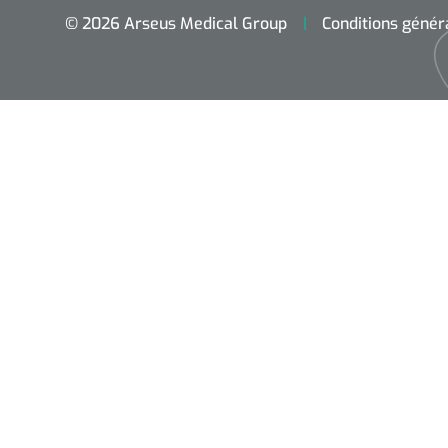
© 2026 Arseus Medical Group
Conditions génér
Accueil
Aides techniques
Traitement
Respiration
Chirurgie
Diagnostic
Premiers secours & Réanimation
Physiothérapie et rééducation
Hygiène & Désinfection
Soins d'incontinence