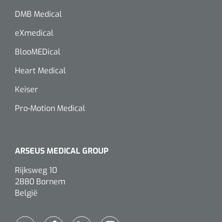
DMB Medical
Wearables
Kits d'instruments
eXmedical
Logiciel
Champs stériles
BlooMEDical
Alcoomètre
Heart Medical
Produits pour le traitement des plaies chroniques
Hydrocolloïdes
Keiser
Pro-Motion Medical
Pansements en argent
Pansement en mousse
ARSEUS MEDICAL GROUP
Hydrogel
Rijksweg 10
2880 Bornem
Bandages paraffine
België
Pansements avec interface transparente