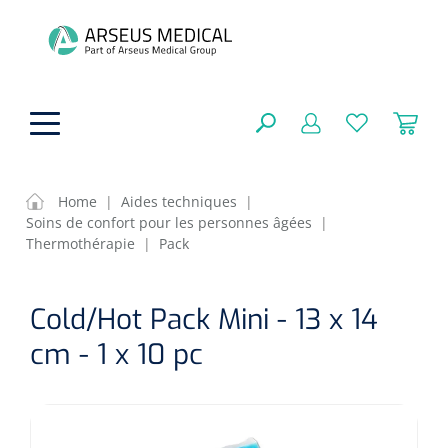
hoofdinhoud
Home
|
Aides techniques
|
Soins de confort pour les personnes âgées
|
Aides techniques
Thermothérapie
|
Pack
FERMER
OPTIONS
Traitement
Soins de confort générale
Cold/Hot Pack Mini - 13 x 14
Aromathérapie
cm - 1 x 10 pc
Respiration
Sondes gastriques
RÉSULTATS
Soins de beauté
Chirurgie
Peau
Accessoires de ventilation
Thérapie par lumière
Cryothérapie
Canules nasales