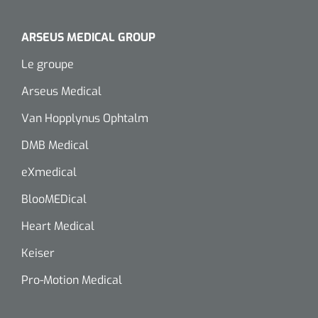
Wearables
Kits d'instruments
ARSEUS MEDICAL GROUP
Logiciel
Champs stériles
Le groupe
Arseus Medical
Alcoomètre
Produits pour le traitement des plaies chroniques
Van Hopplynus Ophtalm
Hydrocolloïdes
DMB Medical
Pansements en argent
eXmedical
Pansement en mousse
BlooMEDical
Heart Medical
Hydrogel
Keiser
Bandages paraffine
Pro-Motion Medical
Pansements avec interface transparente