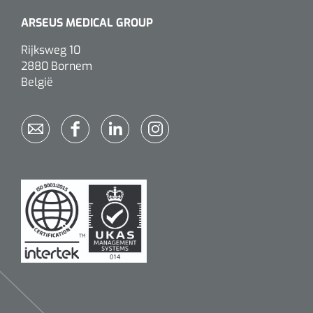
siliconée
ARSEUS MEDICAL GROUP
Alginates
Rijksweg 10
2880 Bornem
Divers
België
Dissolvant de couche adhésive
Ouates
Agraffes de fixation
Bassin renal
Nettoyeurs de plaies