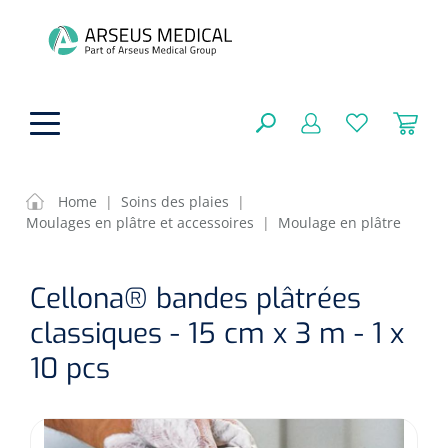
hoofdinhoud
Home
|
Soins des plaies
|
Moulages en plâtre et accessoires
|
Moulage en plâtre
Aides techniques
FERMER
Cellona® bandes plâtrées
OPTIONS
Traitement
Soins de confort générale
classiques - 15 cm x 3 m - 1 x
Aromathérapie
Respiration
Sondes gastriques
10 pcs
RÉSULTATS
Soins de beauté
Chirurgie
Peau
Accessoires de ventilation
Thérapie par lumière
Cryothérapie
Canules nasales