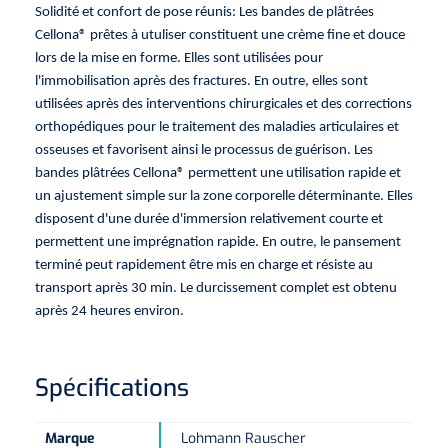
Pinces porte-tampons
Attelles pour doigts
3-parties
Solidité et confort de pose réunis: Les bandes de plâtrées
Couvertures alourdies
Dermatoscopes
Cellona® prêtes à utuliser constituent une crème fine et douce
Sacs & pots à urine
Oreillers
Pinces pour le col utérin
Thérapie intraveineuse
Nettoyage & Désinfection des surfaces
Attelles pour chevilles
Bobath
lors de la mise en forme. Elles sont utilisées pour
Coussins de positionnement
l'immobilisation après des fractures. En outre, elles sont
Sources lumineuses et accessoires
Pieds à perfusion
Lubrifiant
Matelas & protège-matelas
Pinces à ongles
utilisées après des interventions chirurgicales et des corrections
gynécologiques
Produits et papier
Portable
Couvertures de soins
Compresses & bandages
orthopédiques pour le traitement des maladies articulaires et
Essuie-mains
Urinaux
Lits
Accessoires matériel d'injection
Extracteurs d’agrafes
Pansements gras
osseuses et favorisent ainsi le processus de guérison. Les
Source de lumière froide & distributeur mural
Accessoires
bandes plâtrées Cellona® permettent une utilisation rapide et
Aides techniques pour boire
Tampons de cellulose
Hygiène féminine
Rinçages
un ajustement simple sur la zone corporelle déterminante. Elles
Compresses de gaze
Cabinet médical
Loupes binoculaires
Traction
Bistouri
Gobelets
disposent d'une durée d'immersion relativement courte et
Conteneurs à aiguilles et accessoires
Tables d'examen
Mouchoirs
Bassins de lit & seau de toilette
Lames bistouri
permettent une imprégnation rapide. En outre, le pansement
Compresses ophtalmique
Otoscopes
Osteo
Tasses de café
terminé peut rapidement être mis en charge et résiste au
Alcool désinfectant
Lampes d'examen
transport après 30 min. Le durcissement complet est obtenu
Paper toilette
Stitchcutters
Pansements non-adhérents
Ophtalmoscopes
Verticalisation
Couvercles pour gobelets
après 24 heures environ.
Coupes aiguilles
Sacs et accessoires pour médecins
Chiffons
Bistouris complets
Pansements absorbants
Lampes stylos
Tabourets
Aides techniques pour salle de bains
Garrots
Spécifications
Tabourets
Serviettes
Manches bistrouri
Tampons
Rehausseurs de toilettes
Porte-spatules
Physiotechnique et hydromassage
Tampons alcoolisés
Marque
Lohmann Rauscher
Marchepieds
Papier de tables d'examen