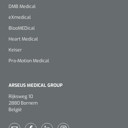
DMB Medical
Wearables
Kits d'instruments
eXmedical
Logiciel
Champs stériles
BlooMEDical
Alcoomètre
Heart Medical
Produits pour le traitement des plaies chroniques
Keiser
Hydrocolloïdes
Pro-Motion Medical
Pansements en argent
Pansement en mousse
ARSEUS MEDICAL GROUP
Hydrogel
Rijksweg 10
2880 Bornem
Bandages paraffine
België
Pansements avec interface transparente