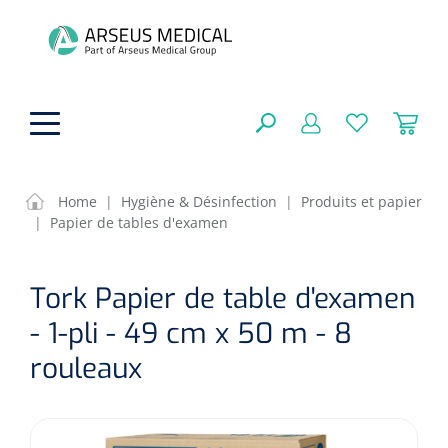
hoofdinhoud
Home
|
Hygiène & Désinfection
|
Produits et papier
|
Papier de tables d'examen
Aides techniques
FERMER
Tork Papier de table d'examen
OPTIONS
Traitement
Soins de confort générale
- 1-pli - 49 cm x 50 m - 8
Aromathérapie
Respiration
Sondes gastriques
rouleaux
RÉSULTATS
Soins de beauté
Chirurgie
Peau
Accessoires de ventilation
Thérapie par lumière
Cryothérapie
Canules nasales