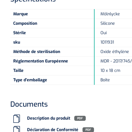
Marque
Mölnlycke
Composition
Silicone
Stérile
Oui
sku
1011931
Méthode de sterilisation
Oxide éthylène
Réglementation Européenne
MDR - 2017/745/E
Taille
10 x 18 cm
Type d'emballage
Boîte
Documents
Description du produit
PDF
Déclaration de Conformité
PDF