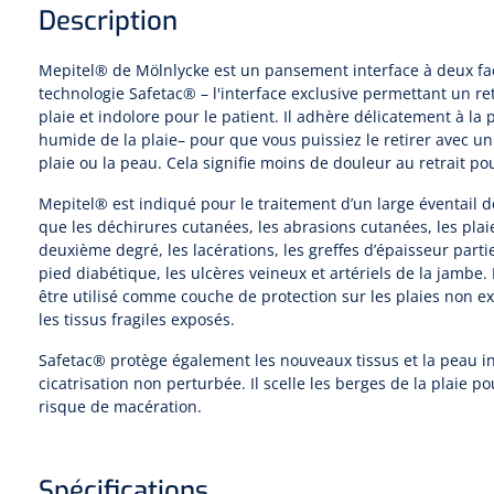
Description
Mepitel® de Mölnlycke est un pansement interface à deux fa
technologie Safetac® – l'interface exclusive permettant un re
plaie et indolore pour le patient. Il adhère délicatement à la p
humide de la plaie– pour que vous puissiez le retirer avec u
plaie ou la peau. Cela signifie moins de douleur au retrait po
Mepitel® est indiqué pour le traitement d’un large éventail de
que les déchirures cutanées, les abrasions cutanées, les plai
deuxième degré, les lacérations, les greffes d’épaisseur partiel
pied diabétique, les ulcères veineux et artériels de la jambe
être utilisé comme couche de protection sur les plaies non exs
les tissus fragiles exposés.
Safetac® protège également les nouveaux tissus et la peau in
cicatrisation non perturbée. Il scelle les berges de la plaie p
risque de macération.
Spécifications