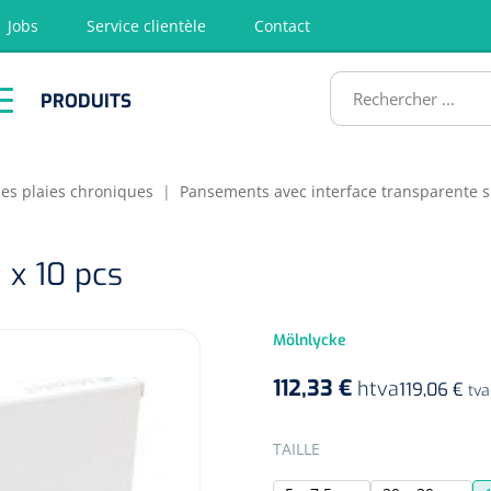
Jobs
Service clientèle
Contact
RODUITS
PRODUITS
tion
Chirurgie
Diagnostic
Premiers
Physiothéra
secours &
et rééducat
ATS
Réanimation
des plaies chroniques
|
Pansements avec interface transparente s
1 x 10 pcs
Mölnlycke
112,33 €
htva
119,06 €
tva
SELECTEER
TAILLE