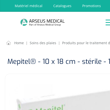
oekopdracht
Ga naar de hoofdnavigatie
Matériel médical
Catalogues
Promotions
P
Accueil
Aides
Traitement
Respira
techniques
OPTIONS
RÉSULT
Home
|
Soins des plaies
|
Produits pour le traitement 
Accueil
Aides techniques
Mepitel® - 10 x 18 cm - stérile - 
Traitement
Respiration
Chirurgie
Diagnostic
Premiers secours & Réanimation
Physiothérapie et rééducation