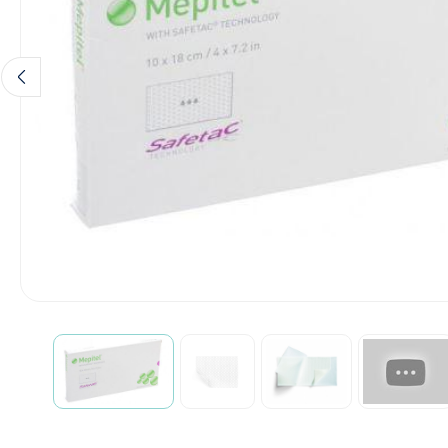
Hygiène & Désinfection
Soins d'incontinence
Matériel d'injection
Infrastructure
Instruments
Monitoring
Soins des plaies