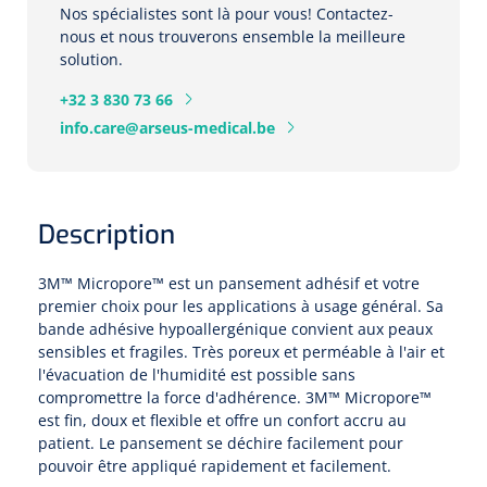
Pinces porte-tampons
Attelles pour doigts
3-parties
Nos spécialistes sont là pour vous! Contactez-
Couvertures alourdies
nous et nous trouverons ensemble la meilleure
Dermatoscopes
Sacs & pots à urine
Oreillers
Pinces pour le col utérin
solution.
Thérapie intraveineuse
Nettoyage & Désinfection des surfaces
Attelles pour chevilles
Bobath
Coussins de positionnement
Sources lumineuses et accessoires
Pieds à perfusion
+32 3 830 73 66
Lubrifiant
Matelas & protège-matelas
Pinces à ongles
gynécologiques
Produits et papier
Portable
info.care@arseus-medical.be
Couvertures de soins
Compresses & bandages
Essuie-mains
Urinaux
Lits
Accessoires matériel d'injection
Extracteurs d’agrafes
Pansements gras
Source de lumière froide & distributeur mural
Accessoires
Aides techniques pour boire
Tampons de cellulose
Hygiène féminine
Rinçages
Compresses de gaze
Cabinet médical
Loupes binoculaires
Description
Traction
Bistouri
Gobelets
Conteneurs à aiguilles et accessoires
Tables d'examen
Mouchoirs
Bassins de lit & seau de toilette
Lames bistouri
Compresses ophtalmique
Otoscopes
Osteo
3M™ Micropore™ est un pansement adhésif et votre
Tasses de café
Alcool désinfectant
premier choix pour les applications à usage général. Sa
Lampes d'examen
Paper toilette
Stitchcutters
Pansements non-adhérents
bande adhésive hypoallergénique convient aux peaux
Ophtalmoscopes
Verticalisation
Couvercles pour gobelets
sensibles et fragiles. Très poreux et perméable à l'air et
Coupes aiguilles
Sacs et accessoires pour médecins
Chiffons
Bistouris complets
l'évacuation de l'humidité est possible sans
Pansements absorbants
Lampes stylos
Tabourets
compromettre la force d'adhérence. 3M™ Micropore™
Aides techniques pour salle de bains
Garrots
est fin, doux et flexible et offre un confort accru au
Tabourets
Serviettes
Manches bistrouri
Tampons
Rehausseurs de toilettes
Porte-spatules
patient. Le pansement se déchire facilement pour
Physiotechnique et hydromassage
pouvoir être appliqué rapidement et facilement.
Tampons alcoolisés
Marchepieds
Papier de tables d'examen