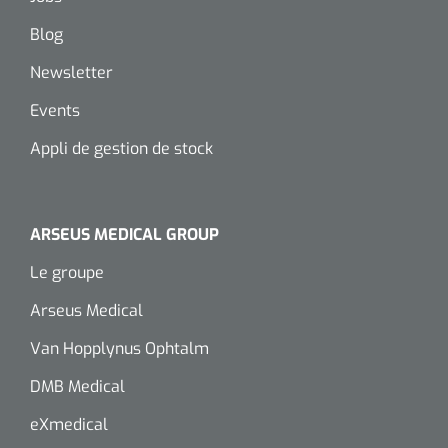
Wearables
Kits d'instruments
Blog
Newsletter
Logiciel
Champs stériles
Events
Alcoomètre
Produits pour le traitement des plaies chroniques
Appli de gestion de stock
Hydrocolloïdes
Pansements en argent
ARSEUS MEDICAL GROUP
Le groupe
Pansement en mousse
Arseus Medical
Hydrogel
Van Hopplynus Ophtalm
Bandages paraffine
DMB Medical
eXmedical
Pansements avec interface transparente