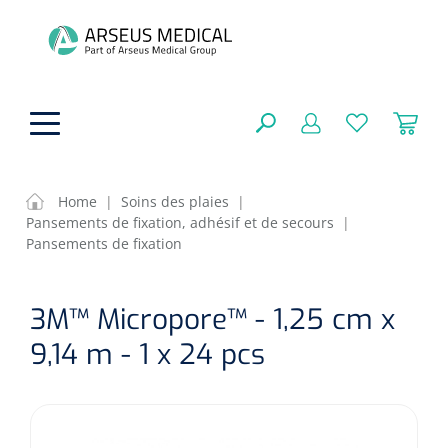
hoofdinhoud
Home
|
Soins des plaies
|
Pansements de fixation, adhésif et de secours
|
Aides techniques
Pansements de fixation
FERMER
OPTIONS
Traitement
Soins de confort générale
3M™ Micropore™ - 1,25 cm x
Aromathérapie
9,14 m - 1 x 24 pcs
Respiration
Sondes gastriques
RÉSULTATS
Soins de beauté
Chirurgie
Peau
Accessoires de ventilation
Thérapie par lumière
Cryothérapie
Canules nasales