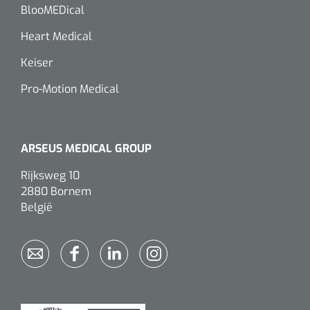
siliconée
BlooMEDical
Alginates
Heart Medical
Keiser
Divers
Pro-Motion Medical
Dissolvant de couche adhésive
Ouates
ARSEUS MEDICAL GROUP
Agraffes de fixation
Rijksweg 10
2880 Bornem
Bassin renal
België
Nettoyeurs de plaies