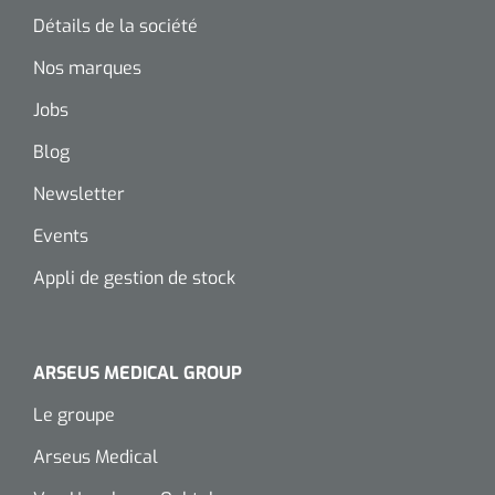
Détails de la société
Wearables
Kits d'instruments
Nos marques
Logiciel
Champs stériles
Jobs
Alcoomètre
Blog
Produits pour le traitement des plaies chroniques
Newsletter
Hydrocolloïdes
Events
Pansements en argent
Appli de gestion de stock
Pansement en mousse
Hydrogel
ARSEUS MEDICAL GROUP
Le groupe
Bandages paraffine
Arseus Medical
Pansements avec interface transparente