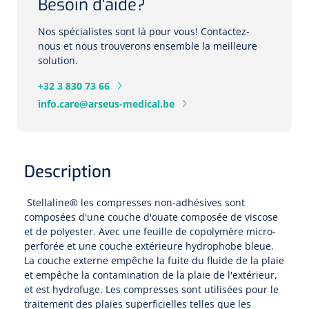
Pinces porte-tampons
Besoin d'aide?
Attelles pour doigts
3-parties
Couvertures alourdies
Dermatoscopes
Sacs & pots à urine
Nos spécialistes sont là pour vous! Contactez-
Oreillers
Pinces pour le col utérin
Thérapie intraveineuse
Nettoyage & Désinfection des surfaces
Attelles pour chevilles
Bobath
nous et nous trouverons ensemble la meilleure
Coussins de positionnement
Sources lumineuses et accessoires
Pieds à perfusion
solution.
Lubrifiant
Matelas & protège-matelas
Pinces à ongles
gynécologiques
Produits et papier
Portable
Couvertures de soins
Compresses & bandages
+32 3 830 73 66
Essuie-mains
Urinaux
Lits
Accessoires matériel d'injection
Extracteurs d’agrafes
info.care@arseus-medical.be
Pansements gras
Source de lumière froide & distributeur mural
Accessoires
Aides techniques pour boire
Tampons de cellulose
Hygiène féminine
Rinçages
Compresses de gaze
Cabinet médical
Loupes binoculaires
Traction
Bistouri
Gobelets
Conteneurs à aiguilles et accessoires
Tables d'examen
Mouchoirs
Bassins de lit & seau de toilette
Description
Lames bistouri
Compresses ophtalmique
Otoscopes
Osteo
Tasses de café
Alcool désinfectant
Lampes d'examen
Paper toilette
Stitchcutters
Stellaline® les compresses non-adhésives sont
Pansements non-adhérents
Ophtalmoscopes
Verticalisation
Couvercles pour gobelets
composées d'une couche d'ouate composée de viscose
Coupes aiguilles
et de polyester. Avec une feuille de copolymère micro-
Sacs et accessoires pour médecins
Chiffons
Bistouris complets
Pansements absorbants
perforée et une couche extérieure hydrophobe bleue.
Lampes stylos
Tabourets
Aides techniques pour salle de bains
La couche externe empêche la fuite du fluide de la plaie
Garrots
Tabourets
Serviettes
Manches bistrouri
et empêche la contamination de la plaie de l'extérieur,
Tampons
Rehausseurs de toilettes
Porte-spatules
et est hydrofuge. Les compresses sont utilisées pour le
Physiotechnique et hydromassage
Tampons alcoolisés
Marchepieds
traitement des plaies superficielles telles que les
Papier de tables d'examen