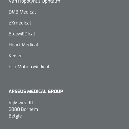
siliconée
Van Hopplynus Ophtalm
DMB Medical
Alginates
eXmedical
Divers
BlooMEDical
Dissolvant de couche adhésive
Heart Medical
Keiser
Ouates
Pro-Motion Medical
Agraffes de fixation
Bassin renal
ARSEUS MEDICAL GROUP
Nettoyeurs de plaies
Rijksweg 10
2880 Bornem
België