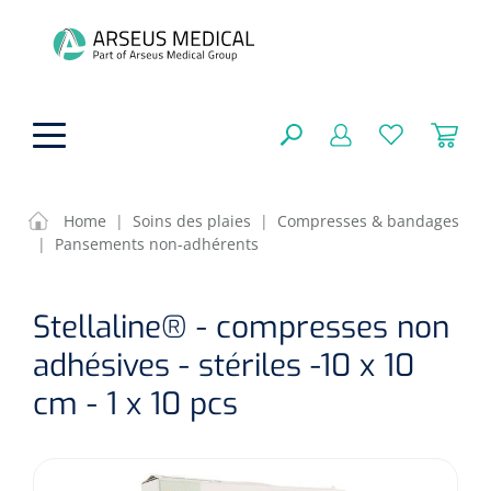
hoofdinhoud
Home
|
Soins des plaies
|
Compresses & bandages
|
Pansements non-adhérents
Aides techniques
FERMER
Stellaline® - compresses non
OPTIONS
Traitement
Soins de confort générale
adhésives - stériles -10 x 10
Aromathérapie
Respiration
Sondes gastriques
cm - 1 x 10 pcs
RÉSULTATS
Soins de beauté
Chirurgie
Peau
Accessoires de ventilation
Thérapie par lumière
Cryothérapie
Canules nasales