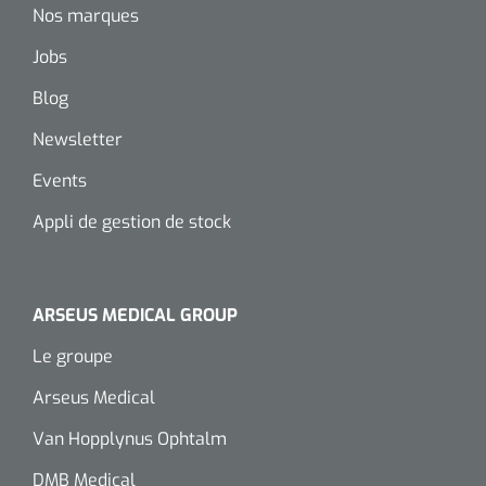
Nos marques
Wearables
Kits d'instruments
Jobs
Logiciel
Champs stériles
Blog
Newsletter
Alcoomètre
Produits pour le traitement des plaies chroniques
Events
Hydrocolloïdes
Appli de gestion de stock
Pansements en argent
Pansement en mousse
ARSEUS MEDICAL GROUP
Hydrogel
Le groupe
Arseus Medical
Bandages paraffine
Van Hopplynus Ophtalm
Pansements avec interface transparente
DMB Medical