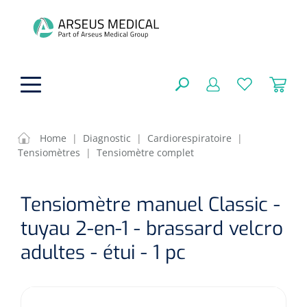
hoofdinhoud
Home
|
Diagnostic
|
Cardiorespiratoire
|
Tensiomètres
|
Tensiomètre complet
Aides techniques
FERMER
Tensiomètre manuel Classic -
OPTIONS
Traitement
Soins de confort générale
tuyau 2-en-1 - brassard velcro
Aromathérapie
Respiration
Sondes gastriques
adultes - étui - 1 pc
RÉSULTATS
Soins de beauté
Chirurgie
Peau
Accessoires de ventilation
Thérapie par lumière
Cryothérapie
Canules nasales