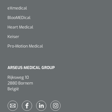
siliconée
eXmedical
Alginates
BlooMEDical
Heart Medical
Divers
Dissolvant de couche adhésive
Keiser
Pro-Motion Medical
Ouates
Agraffes de fixation
ARSEUS MEDICAL GROUP
Bassin renal
Rijksweg 10
2880 Bornem
Nettoyeurs de plaies
België