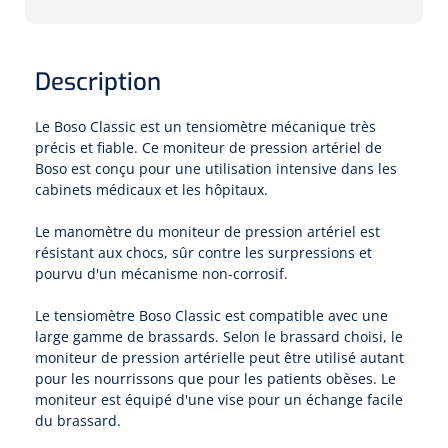
Pinces porte-tampons
Attelles pour doigts
3-parties
Couvertures alourdies
Dermatoscopes
Sacs & pots à urine
Oreillers
Pinces pour le col utérin
Thérapie intraveineuse
Nettoyage & Désinfection des surfaces
Attelles pour chevilles
Bobath
Coussins de positionnement
Description
Sources lumineuses et accessoires
Pieds à perfusion
Lubrifiant
Matelas & protège-matelas
Pinces à ongles
gynécologiques
Produits et papier
Portable
Couvertures de soins
Compresses & bandages
Le Boso Classic est un tensiomètre mécanique très
Essuie-mains
Urinaux
Lits
précis et fiable. Ce moniteur de pression artériel de
Accessoires matériel d'injection
Extracteurs d’agrafes
Pansements gras
Source de lumière froide & distributeur mural
Accessoires
Boso est conçu pour une utilisation intensive dans les
Aides techniques pour boire
Tampons de cellulose
cabinets médicaux et les hôpitaux.
Hygiène féminine
Rinçages
Compresses de gaze
Cabinet médical
Loupes binoculaires
Traction
Bistouri
Gobelets
Conteneurs à aiguilles et accessoires
Le manomètre du moniteur de pression artériel est
Tables d'examen
Mouchoirs
Bassins de lit & seau de toilette
Lames bistouri
Compresses ophtalmique
résistant aux chocs, sûr contre les surpressions et
Otoscopes
Osteo
Tasses de café
pourvu d'un mécanisme non-corrosif.
Alcool désinfectant
Lampes d'examen
Paper toilette
Stitchcutters
Pansements non-adhérents
Ophtalmoscopes
Verticalisation
Couvercles pour gobelets
Le tensiomètre Boso Classic est compatible avec une
Coupes aiguilles
large gamme de brassards. Selon le brassard choisi, le
Sacs et accessoires pour médecins
Chiffons
Bistouris complets
Pansements absorbants
Lampes stylos
moniteur de pression artérielle peut être utilisé autant
Tabourets
Aides techniques pour salle de bains
pour les nourrissons que pour les patients obèses. Le
Garrots
Tabourets
Serviettes
Manches bistrouri
moniteur est équipé d'une vise pour un échange facile
Tampons
Rehausseurs de toilettes
Porte-spatules
du brassard.
Physiotechnique et hydromassage
Tampons alcoolisés
Marchepieds
Papier de tables d'examen