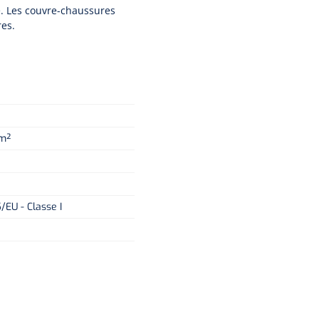
e. Les couvre-chaussures
res.
/m²
/EU - Classe I