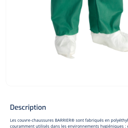
Hygiène & Désinfection
Soins d'incontinence
Matériel d'injection
Infrastructure
Instruments
Monitoring
Soins des plaies
Description
Les couvre-chaussures BARRIER® sont fabriqués en polyéthy
couramment utilisés dans les environnements hygiéniques : d