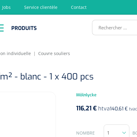
Jobs
Service clientèle
Contact
RODUITS
PRODUITS
tion
Chirurgie
Diagnostic
Premiers
Physiothéra
secours &
et rééducat
ATS
Réanimation
on individuelle
|
Couvre souliers
/m² - blanc - 1 x 400 pcs
Mölnlycke
116,21 €
htva
140,61 €
tvac
NOMBRE
B