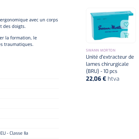
n ergonomique avec un corps
t des doigts.
r la formation, le
es traumatiques.
SWANN MORTON
Unité d'extracteur de
lames chirurgicale
(BRU) - 10 pcs
22,06 €
htva
e
U - Classe IIa