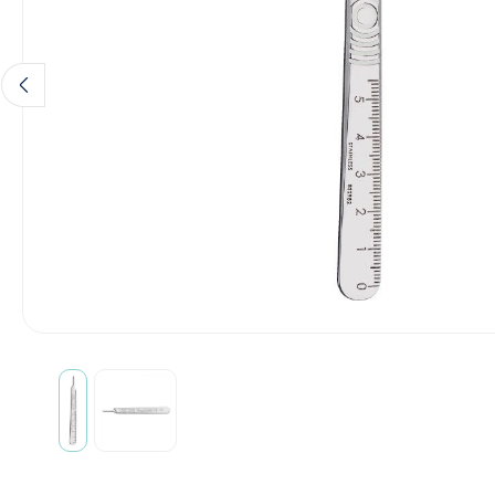
Hygiène & Désinfection
Soins d'incontinence
Matériel d'injection
Infrastructure
Instruments
Monitoring
Soins des plaies