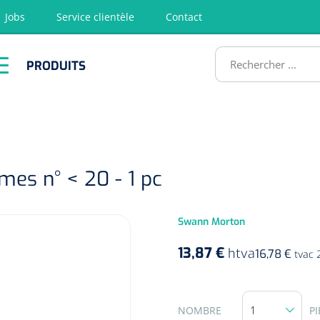
Jobs
Service clientèle
Contact
RODUITS
PRODUITS
tion
Chirurgie
Diagnostic
Premiers
Physiothéra
secours &
et rééducat
ATS
Réanimation
mes n° < 20 - 1 pc
Swann Morton
13,87 €
htva
16,78 €
tvac 
NOMBRE
PI