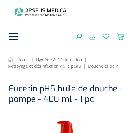
hoofdinhoud
Home
|
Hygiène & Désinfection
|
Nettoyage et désinfection de la peau
|
Douche et bain
Aides techniques
FERMER
Eucerin pH5 huile de douche -
OPTIONS
Traitement
Soins de confort générale
pompe - 400 ml - 1 pc
Aromathérapie
Respiration
Sondes gastriques
RÉSULTATS
Soins de beauté
Chirurgie
Peau
Accessoires de ventilation
Thérapie par lumière
Cryothérapie
Canules nasales