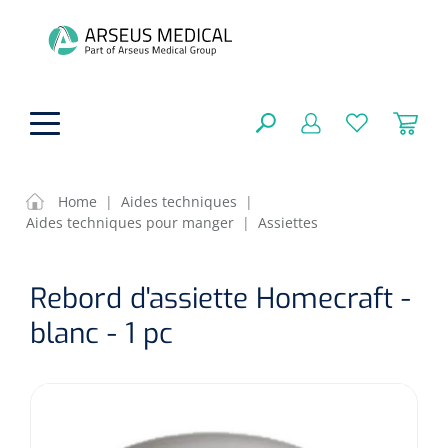
hoofdinhoud
Home
|
Aides techniques
|
Aides techniques pour manger
|
Assiettes
Aides techniques
FERMER
Rebord d'assiette Homecraft -
OPTIONS
Traitement
Soins de confort générale
blanc - 1 pc
Aromathérapie
Respiration
Sondes gastriques
RÉSULTATS
Soins de beauté
Chirurgie
Peau
Accessoires de ventilation
Thérapie par lumière
Cryothérapie
Canules nasales