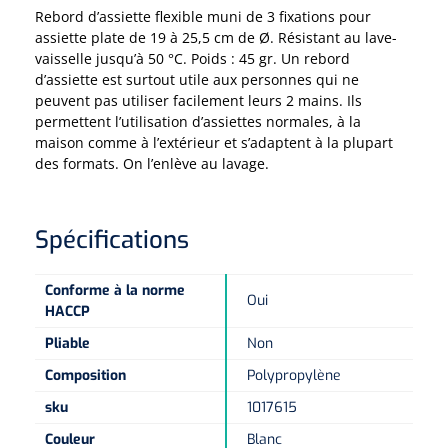
Pinces porte-tampons
Attelles pour doigts
3-parties
Rebord d’assiette flexible muni de 3 fixations pour
Couvertures alourdies
Dermatoscopes
assiette plate de 19 à 25,5 cm de Ø. Résistant au lave-
Sacs & pots à urine
Oreillers
Pinces pour le col utérin
Thérapie intraveineuse
Nettoyage & Désinfection des surfaces
vaisselle jusqu’à 50 °C. Poids : 45 gr. Un rebord
Attelles pour chevilles
Bobath
Coussins de positionnement
d’assiette est surtout utile aux personnes qui ne
Sources lumineuses et accessoires
Pieds à perfusion
Lubrifiant
Matelas & protège-matelas
Pinces à ongles
peuvent pas utiliser facilement leurs 2 mains. Ils
gynécologiques
Produits et papier
Portable
Couvertures de soins
Compresses & bandages
permettent l’utilisation d’assiettes normales, à la
Essuie-mains
Urinaux
maison comme à l’extérieur et s’adaptent à la plupart
Lits
Accessoires matériel d'injection
Extracteurs d’agrafes
Pansements gras
Source de lumière froide & distributeur mural
Accessoires
des formats. On l’enlève au lavage.
Aides techniques pour boire
Tampons de cellulose
Hygiène féminine
Rinçages
Compresses de gaze
Cabinet médical
Loupes binoculaires
Traction
Bistouri
Gobelets
Conteneurs à aiguilles et accessoires
Spécifications
Tables d'examen
Mouchoirs
Bassins de lit & seau de toilette
Lames bistouri
Compresses ophtalmique
Otoscopes
Osteo
Tasses de café
Alcool désinfectant
Lampes d'examen
Conforme à la norme
Paper toilette
Stitchcutters
Oui
Pansements non-adhérents
Ophtalmoscopes
Verticalisation
HACCP
Couvercles pour gobelets
Coupes aiguilles
Sacs et accessoires pour médecins
Chiffons
Bistouris complets
Pliable
Non
Pansements absorbants
Lampes stylos
Tabourets
Aides techniques pour salle de bains
Composition
Polypropylène
Garrots
Tabourets
Serviettes
Manches bistrouri
Tampons
Rehausseurs de toilettes
Porte-spatules
sku
1017615
Physiotechnique et hydromassage
Tampons alcoolisés
Marchepieds
Couleur
Blanc
Papier de tables d'examen