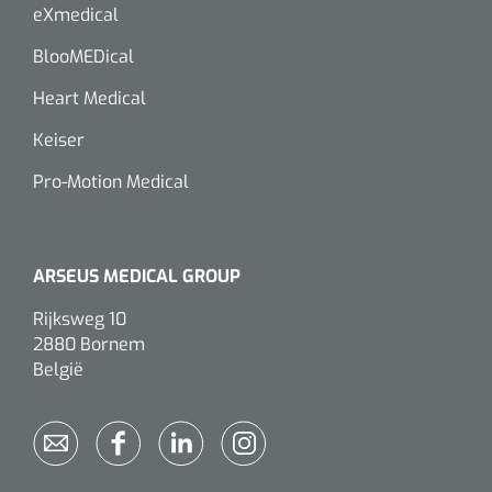
eXmedical
Wearables
Kits d'instruments
BlooMEDical
Logiciel
Champs stériles
Heart Medical
Keiser
Alcoomètre
Produits pour le traitement des plaies chroniques
Pro-Motion Medical
Hydrocolloïdes
Pansements en argent
ARSEUS MEDICAL GROUP
Pansement en mousse
Rijksweg 10
2880 Bornem
Hydrogel
België
Bandages paraffine
Pansements avec interface transparente