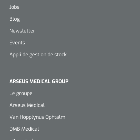
siliconée
Jobs
Alginates
Blog
Newsletter
Divers
Events
Dissolvant de couche adhésive
Appli de gestion de stock
Ouates
Agraffes de fixation
ARSEUS MEDICAL GROUP
Bassin renal
Le groupe
Arseus Medical
Nettoyeurs de plaies
Van Hopplynus Ophtalm
DMB Medical