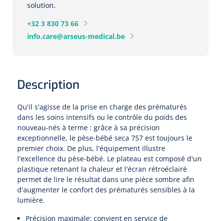
Pinces porte-tampons
Attelles pour doigts
3-parties
solution.
Couvertures alourdies
Dermatoscopes
Sacs & pots à urine
Oreillers
+32 3 830 73 66
Pinces pour le col utérin
Thérapie intraveineuse
Nettoyage & Désinfection des surfaces
Attelles pour chevilles
Bobath
Coussins de positionnement
info.care@arseus-medical.be
Sources lumineuses et accessoires
Pieds à perfusion
Lubrifiant
Matelas & protège-matelas
Pinces à ongles
gynécologiques
Produits et papier
Portable
Couvertures de soins
Compresses & bandages
Essuie-mains
Urinaux
Lits
Accessoires matériel d'injection
Extracteurs d’agrafes
Pansements gras
Source de lumière froide & distributeur mural
Accessoires
Description
Aides techniques pour boire
Tampons de cellulose
Hygiène féminine
Rinçages
Compresses de gaze
Cabinet médical
Loupes binoculaires
Traction
Bistouri
Gobelets
Qu'il s'agisse de la prise en charge des prématurés
Conteneurs à aiguilles et accessoires
dans les soins intensifs ou le contrôle du poids des
Tables d'examen
Mouchoirs
Bassins de lit & seau de toilette
Lames bistouri
Compresses ophtalmique
Otoscopes
nouveau-nés à terme : grâce à sa précision
Osteo
Tasses de café
exceptionnelle, le pèse-bébé seca 757 est toujours le
Alcool désinfectant
Lampes d'examen
Paper toilette
Stitchcutters
premier choix. De plus, l'équipement illustre
Pansements non-adhérents
Ophtalmoscopes
Verticalisation
Couvercles pour gobelets
l'excellence du pèse-bébé. Le plateau est composé d'un
Coupes aiguilles
Sacs et accessoires pour médecins
Chiffons
plastique retenant la chaleur et l'écran rétroéclairé
Bistouris complets
Pansements absorbants
Lampes stylos
Tabourets
permet de lire le résultat dans une pièce sombre afin
Aides techniques pour salle de bains
Garrots
d'augmenter le confort des prématurés sensibles à la
Tabourets
Serviettes
Manches bistrouri
Tampons
Rehausseurs de toilettes
lumière.
Porte-spatules
Physiotechnique et hydromassage
Tampons alcoolisés
Marchepieds
Papier de tables d'examen
Précision maximale: convient en service de