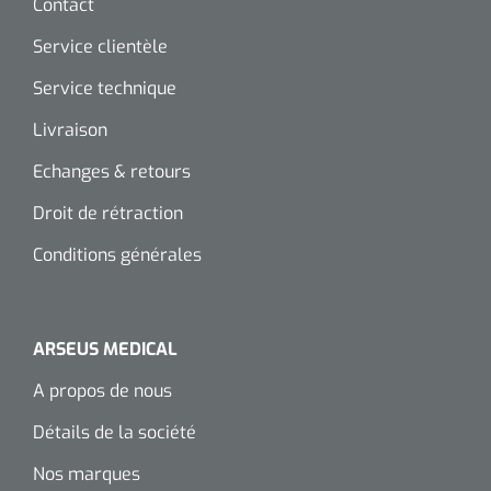
Contact
Wearables
Kits d'instruments
Service clientèle
Service technique
Logiciel
Champs stériles
Livraison
Alcoomètre
Produits pour le traitement des plaies chroniques
Echanges & retours
Hydrocolloïdes
Droit de rétraction
Pansements en argent
Conditions générales
Pansement en mousse
ARSEUS MEDICAL
Hydrogel
A propos de nous
Bandages paraffine
Détails de la société
Pansements avec interface transparente
Nos marques