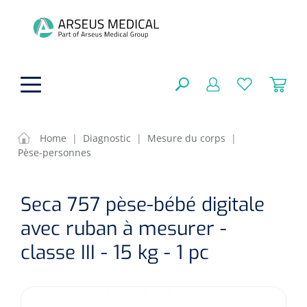
hoofdinhoud
Home
|
Diagnostic
|
Mesure du corps
|
Pèse-personnes
Aides techniques
FERMER
Seca 757 pèse-bébé digitale
OPTIONS
Traitement
Soins de confort générale
avec ruban à mesurer -
Aromathérapie
Respiration
Sondes gastriques
classe III - 15 kg - 1 pc
RÉSULTATS
Soins de beauté
Chirurgie
Peau
Accessoires de ventilation
Thérapie par lumière
Cryothérapie
Canules nasales