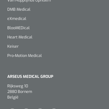
Van Hopplynus Ophtalm
siliconée
DMB Medical
Alginates
eXmedical
Divers
BlooMEDical
Dissolvant de couche adhésive
Heart Medical
Keiser
Ouates
Pro-Motion Medical
Agraffes de fixation
Bassin renal
ARSEUS MEDICAL GROUP
Nettoyeurs de plaies
Rijksweg 10
2880 Bornem
België