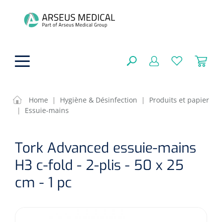
hoofdinhoud
Home
|
Hygiène & Désinfection
|
Produits et papier
|
Essuie-mains
Aides techniques
FERMER
Tork Advanced essuie-mains
OPTIONS
Traitement
Soins de confort générale
H3 c-fold - 2-plis - 50 x 25
Aromathérapie
Respiration
Sondes gastriques
cm - 1 pc
RÉSULTATS
Soins de beauté
Chirurgie
Peau
Accessoires de ventilation
Thérapie par lumière
Cryothérapie
Canules nasales