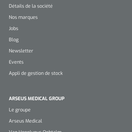
Détails de la société
Wearables
Kits d'instruments
Nos marques
Logiciel
Champs stériles
Jobs
Alcoomètre
Blog
Produits pour le traitement des plaies chroniques
Newsletter
Hydrocolloïdes
Events
Pansements en argent
Appli de gestion de stock
Pansement en mousse
Hydrogel
ARSEUS MEDICAL GROUP
Le groupe
Bandages paraffine
Arseus Medical
Pansements avec interface transparente