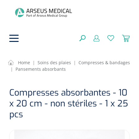
hoofdinhoud
Home
|
Soins des plaies
|
Compresses & bandages
|
Pansements absorbants
Aides techniques
FERMER
Compresses absorbantes - 10
OPTIONS
Traitement
Soins de confort générale
x 20 cm - non stériles - 1 x 25
Aromathérapie
Respiration
Sondes gastriques
pcs
RÉSULTATS
Soins de beauté
Chirurgie
Peau
Accessoires de ventilation
Thérapie par lumière
Cryothérapie
Canules nasales