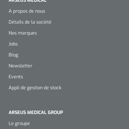
ARSEUS MEDICAL
Wearables
Kits d'instruments
A propos de nous
Détails de la société
Logiciel
Champs stériles
Nos marques
Alcoomètre
Produits pour le traitement des plaies chroniques
Jobs
Hydrocolloïdes
Blog
Pansements en argent
Newsletter
Events
Pansement en mousse
Appli de gestion de stock
Hydrogel
Bandages paraffine
ARSEUS MEDICAL GROUP
Pansements avec interface transparente
Le groupe