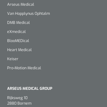
siliconée
Arseus Medical
Alginates
Van Hopplynus Ophtalm
DMB Medical
Divers
eXmedical
Dissolvant de couche adhésive
BlooMEDical
Ouates
Heart Medical
Agraffes de fixation
Keiser
Pro-Motion Medical
Bassin renal
Nettoyeurs de plaies
ARSEUS MEDICAL GROUP
Rijksweg 10
2880 Bornem