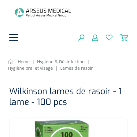
hoofdinhoud
Home
|
Hygiène & Désinfection
|
Hygiène oral et visage
|
Lames de rasoir
Aides techniques
FERMER
Wilkinson lames de rasoir - 1
OPTIONS
Traitement
Soins de confort générale
lame - 100 pcs
Aromathérapie
Respiration
Sondes gastriques
RÉSULTATS
Soins de beauté
Chirurgie
Peau
Accessoires de ventilation
Thérapie par lumière
Cryothérapie
Canules nasales