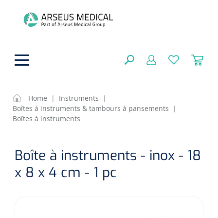
hoofdinhoud
Home
|
Instruments
|
Boîtes à instruments & tambours à pansements
|
Aides techniques
Boîtes à instruments
FERMER
OPTIONS
Traitement
Soins de confort générale
Boîte à instruments - inox - 18
Aromathérapie
x 8 x 4 cm - 1 pc
Respiration
Sondes gastriques
RÉSULTATS
Soins de beauté
Chirurgie
Peau
Accessoires de ventilation
Thérapie par lumière
Cryothérapie
Canules nasales