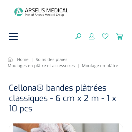
hoofdinhoud
Home
|
Soins des plaies
|
Moulages en plâtre et accessoires
|
Moulage en plâtre
Aides techniques
FERMER
Cellona® bandes plâtrées
OPTIONS
Traitement
Soins de confort générale
classiques - 6 cm x 2 m - 1 x
Aromathérapie
Respiration
Sondes gastriques
10 pcs
RÉSULTATS
Soins de beauté
Chirurgie
Peau
Accessoires de ventilation
Thérapie par lumière
Cryothérapie
Canules nasales