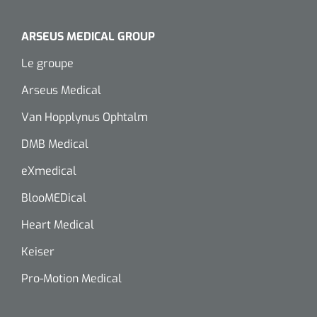
Wearables
Kits d'instruments
ARSEUS MEDICAL GROUP
Logiciel
Champs stériles
Le groupe
Arseus Medical
Alcoomètre
Produits pour le traitement des plaies chroniques
Van Hopplynus Ophtalm
Hydrocolloïdes
DMB Medical
Pansements en argent
eXmedical
Pansement en mousse
BlooMEDical
Heart Medical
Hydrogel
Keiser
Bandages paraffine
Pro-Motion Medical
Pansements avec interface transparente