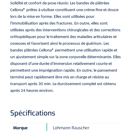
Pinces porte-tampons
Attelles pour doigts
3-parties
Solidité et confort de pose réunis: Les bandes de plâtrées
Couvertures alourdies
Dermatoscopes
Cellona® prêtes à utuliser constituent une crème fine et douce
Sacs & pots à urine
Oreillers
Pinces pour le col utérin
Thérapie intraveineuse
Nettoyage & Désinfection des surfaces
Attelles pour chevilles
lors de la mise en forme. Elles sont utilisées pour
Bobath
Coussins de positionnement
l'immobilisation après des fractures. En outre, elles sont
Sources lumineuses et accessoires
Pieds à perfusion
Lubrifiant
Matelas & protège-matelas
Pinces à ongles
utilisées après des interventions chirurgicales et des corrections
gynécologiques
Produits et papier
Portable
Couvertures de soins
Compresses & bandages
orthopédiques pour le traitement des maladies articulaires et
Essuie-mains
Urinaux
Lits
Accessoires matériel d'injection
Extracteurs d’agrafes
osseuses et favorisent ainsi le processus de guérison. Les
Pansements gras
Source de lumière froide & distributeur mural
Accessoires
bandes plâtrées Cellona® permettent une utilisation rapide et
Aides techniques pour boire
Tampons de cellulose
Hygiène féminine
Rinçages
un ajustement simple sur la zone corporelle déterminante. Elles
Compresses de gaze
Cabinet médical
Loupes binoculaires
Traction
Bistouri
Gobelets
disposent d'une durée d'immersion relativement courte et
Conteneurs à aiguilles et accessoires
Tables d'examen
Mouchoirs
Bassins de lit & seau de toilette
Lames bistouri
permettent une imprégnation rapide. En outre, le pansement
Compresses ophtalmique
Otoscopes
Osteo
Tasses de café
terminé peut rapidement être mis en charge et résiste au
Alcool désinfectant
Lampes d'examen
transport après 30 min. Le durcissement complet est obtenu
Paper toilette
Stitchcutters
Pansements non-adhérents
Ophtalmoscopes
Verticalisation
Couvercles pour gobelets
après 24 heures environ.
Coupes aiguilles
Sacs et accessoires pour médecins
Chiffons
Bistouris complets
Pansements absorbants
Lampes stylos
Tabourets
Aides techniques pour salle de bains
Garrots
Spécifications
Tabourets
Serviettes
Manches bistrouri
Tampons
Rehausseurs de toilettes
Porte-spatules
Physiotechnique et hydromassage
Tampons alcoolisés
Marque
Lohmann Rauscher
Marchepieds
Papier de tables d'examen