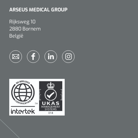
siliconée
ARSEUS MEDICAL GROUP
Alginates
Rijksweg 10
2880 Bornem
Divers
België
Dissolvant de couche adhésive
Ouates
Agraffes de fixation
Bassin renal
Nettoyeurs de plaies