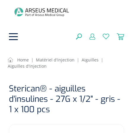
hoofdinhoud
Home
|
Matériel d'injection
|
Aiguilles
|
Aiguilles d'injection
Aides techniques
FERMER
Sterican® - aiguilles
OPTIONS
Traitement
Soins de confort générale
d'insulines - 27G x 1/2" - gris -
Aromathérapie
Respiration
Sondes gastriques
1 x 100 pcs
RÉSULTATS
Soins de beauté
Chirurgie
Peau
Accessoires de ventilation
Thérapie par lumière
Cryothérapie
Canules nasales