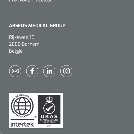
siliconée
Alginates
ARSEUS MEDICAL GROUP
Divers
Rijksweg 10
Dissolvant de couche adhésive
2880 Bornem
België
Ouates
Agraffes de fixation
Bassin renal
Nettoyeurs de plaies