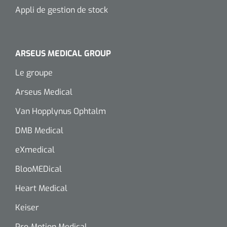
Appli de gestion de stock
Wearables
Kits d'instruments
Logiciel
Champs stériles
ARSEUS MEDICAL GROUP
Alcoomètre
Le groupe
Produits pour le traitement des plaies chroniques
Hydrocolloïdes
Arseus Medical
Van Hopplynus Ophtalm
Pansements en argent
DMB Medical
Pansement en mousse
eXmedical
Hydrogel
BlooMEDical
Heart Medical
Bandages paraffine
Keiser
Pansements avec interface transparente
Pro-Motion Medical