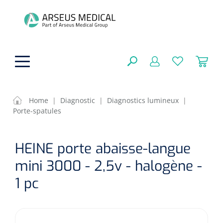
hoofdinhoud
Home
|
Diagnostic
|
Diagnostics lumineux
|
Porte-spatules
Aides techniques
FERMER
HEINE porte abaisse-langue
OPTIONS
Traitement
Soins de confort générale
mini 3000 - 2,5v - halogène -
Aromathérapie
Respiration
Sondes gastriques
1 pc
RÉSULTATS
Soins de beauté
Chirurgie
Peau
Accessoires de ventilation
Thérapie par lumière
Cryothérapie
Canules nasales