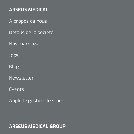
Wearables
ARSEUS MEDICAL
Kits d'instruments
A propos de nous
Logiciel
Champs stériles
Détails de la société
Alcoomètre
Produits pour le traitement des plaies chroniques
Nos marques
Hydrocolloïdes
Jobs
Blog
Pansements en argent
Newsletter
Pansement en mousse
Events
Hydrogel
Appli de gestion de stock
Bandages paraffine
ARSEUS MEDICAL GROUP
Pansements avec interface transparente