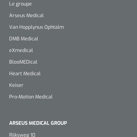
siliconée
Le groupe
Arseus Medical
Alginates
Van Hopplynus Ophtalm
Divers
DMB Medical
Dissolvant de couche adhésive
eXmedical
Ouates
BlooMEDical
Heart Medical
Agraffes de fixation
Keiser
Bassin renal
Pro-Motion Medical
Nettoyeurs de plaies
ARSEUS MEDICAL GROUP
Rijksweg 10