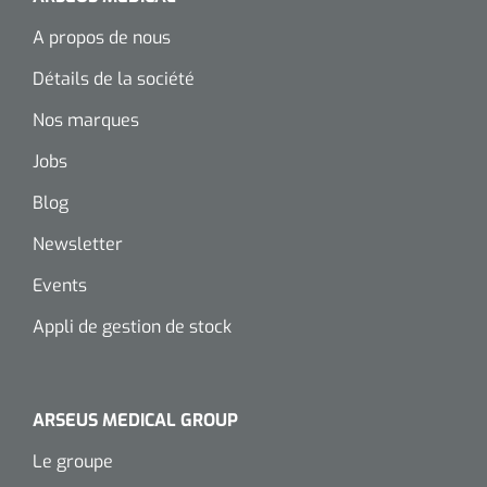
Wearables
Kits d'instruments
A propos de nous
Détails de la société
Logiciel
Champs stériles
Nos marques
Alcoomètre
Produits pour le traitement des plaies chroniques
Jobs
Hydrocolloïdes
Blog
Newsletter
Pansements en argent
Events
Pansement en mousse
Appli de gestion de stock
Hydrogel
Bandages paraffine
ARSEUS MEDICAL GROUP
Le groupe
Pansements avec interface transparente