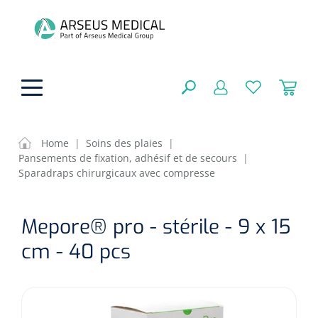
hoofdinhoud
Home
|
Soins des plaies
|
Pansements de fixation, adhésif et de secours
|
Aides techniques
Sparadraps chirurgicaux avec compresse
FERMER
OPTIONS
Traitement
Soins de confort générale
Mepore® pro - stérile - 9 x 15
Aromathérapie
cm - 40 pcs
Respiration
Sondes gastriques
RÉSULTATS
Soins de beauté
Chirurgie
Peau
Accessoires de ventilation
Thérapie par lumière
Cryothérapie
Canules nasales