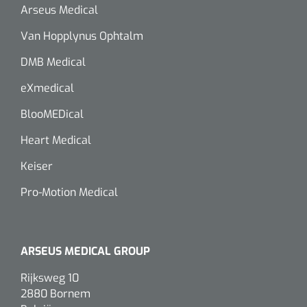
siliconée
Arseus Medical
Alginates
Van Hopplynus Ophtalm
DMB Medical
Divers
eXmedical
Dissolvant de couche adhésive
BlooMEDical
Ouates
Heart Medical
Keiser
Agraffes de fixation
Pro-Motion Medical
Bassin renal
Nettoyeurs de plaies
ARSEUS MEDICAL GROUP
Rijksweg 10
2880 Bornem