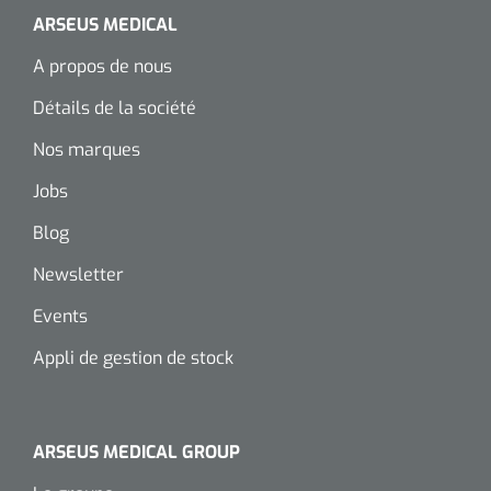
ARSEUS MEDICAL
Wearables
Kits d'instruments
A propos de nous
Logiciel
Champs stériles
Détails de la société
Alcoomètre
Nos marques
Produits pour le traitement des plaies chroniques
Jobs
Hydrocolloïdes
Blog
Pansements en argent
Newsletter
Pansement en mousse
Events
Appli de gestion de stock
Hydrogel
Bandages paraffine
ARSEUS MEDICAL GROUP
Pansements avec interface transparente