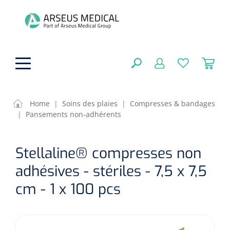
hoofdinhoud
Home
|
Soins des plaies
|
Compresses & bandages
|
Pansements non-adhérents
Aides techniques
FERMER
Stellaline® compresses non
OPTIONS
Traitement
Soins de confort générale
adhésives - stériles - 7,5 x 7,5
Aromathérapie
Respiration
Sondes gastriques
cm - 1 x 100 pcs
RÉSULTATS
Soins de beauté
Chirurgie
Peau
Accessoires de ventilation
Thérapie par lumière
Cryothérapie
Canules nasales