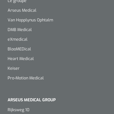
siliconée
Le groupe
Arseus Medical
Alginates
Van Hopplynus Ophtalm
Divers
DMB Medical
Dissolvant de couche adhésive
eXmedical
BlooMEDical
Ouates
Heart Medical
Agraffes de fixation
Keiser
Bassin renal
Pro-Motion Medical
Nettoyeurs de plaies
ARSEUS MEDICAL GROUP
Rijksweg 10