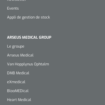
Wearables
Kits d'instruments
Events
Appli de gestion de stock
Logiciel
Champs stériles
Alcoomètre
Produits pour le traitement des plaies chroniques
ARSEUS MEDICAL GROUP
Hydrocolloïdes
Le groupe
Pansements en argent
Arseus Medical
Van Hopplynus Ophtalm
Pansement en mousse
DMB Medical
Hydrogel
eXmedical
Bandages paraffine
BlooMEDical
Heart Medical
Pansements avec interface transparente