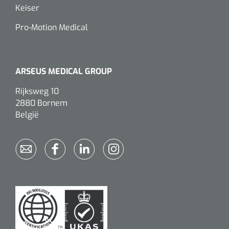
siliconée
Keiser
Alginates
Pro-Motion Medical
Divers
ARSEUS MEDICAL GROUP
Dissolvant de couche adhésive
Rijksweg 10
Ouates
2880 Bornem
België
Agraffes de fixation
Bassin renal
Nettoyeurs de plaies