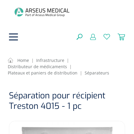
hoofdinhoud
Home
|
Infrastructure
|
Distributeur de médicaments
|
Aides techniques
Plateaux et paniers de distribution
|
Séparateurs
FERMER
OPTIONS
Traitement
Soins de confort générale
Séparation pour récipient
Aromathérapie
Treston 4015 - 1 pc
Respiration
Sondes gastriques
RÉSULTATS
Soins de beauté
Chirurgie
Peau
Accessoires de ventilation
Thérapie par lumière
Cryothérapie
Canules nasales