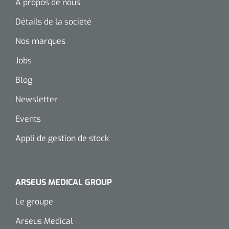
siliconée
A propos de nous
Détails de la société
Alginates
Nos marques
Divers
Jobs
Dissolvant de couche adhésive
Blog
Ouates
Newsletter
Events
Agraffes de fixation
Appli de gestion de stock
Bassin renal
Nettoyeurs de plaies
ARSEUS MEDICAL GROUP
Le groupe
Arseus Medical