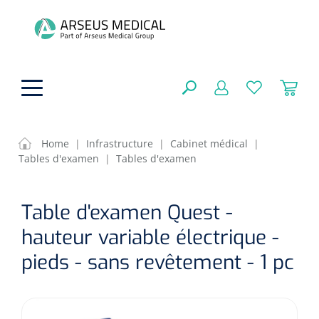
hoofdinhoud
Home
|
Infrastructure
|
Cabinet médical
|
Tables d'examen
|
Tables d'examen
Aides techniques
FERMER
Table d'examen Quest -
OPTIONS
Traitement
Soins de confort générale
hauteur variable électrique -
Aromathérapie
Respiration
Sondes gastriques
pieds - sans revêtement - 1 pc
RÉSULTATS
Soins de beauté
Chirurgie
Peau
Accessoires de ventilation
Thérapie par lumière
Cryothérapie
Canules nasales