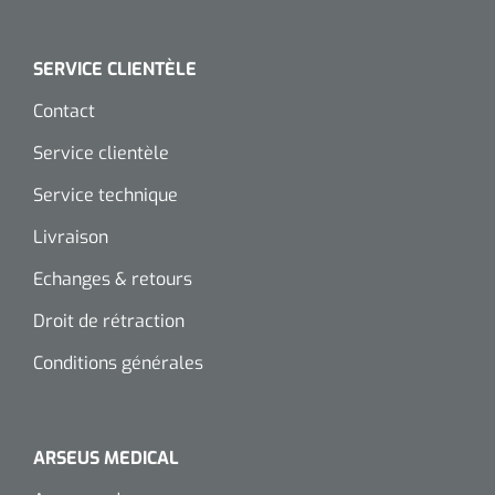
Wearables
Kits d'instruments
SERVICE CLIENTÈLE
Logiciel
Champs stériles
Contact
Alcoomètre
Service clientèle
Produits pour le traitement des plaies chroniques
Service technique
Hydrocolloïdes
Livraison
Pansements en argent
Echanges & retours
Pansement en mousse
Droit de rétraction
Hydrogel
Conditions générales
Bandages paraffine
ARSEUS MEDICAL
Pansements avec interface transparente