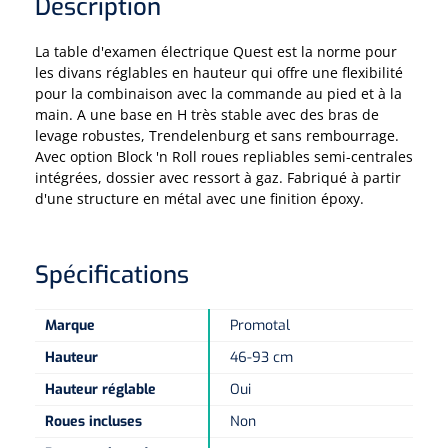
Pinces porte-tampons
Description
Attelles pour doigts
3-parties
Couvertures alourdies
Dermatoscopes
Sacs & pots à urine
Oreillers
Pinces pour le col utérin
La table d'examen électrique Quest est la norme pour
Thérapie intraveineuse
Nettoyage & Désinfection des surfaces
Attelles pour chevilles
Bobath
Coussins de positionnement
les divans réglables en hauteur qui offre une flexibilité
Sources lumineuses et accessoires
Pieds à perfusion
Lubrifiant
pour la combinaison avec la commande au pied et à la
Matelas & protège-matelas
Pinces à ongles
gynécologiques
Produits et papier
Portable
main. A une base en H très stable avec des bras de
Couvertures de soins
Compresses & bandages
levage robustes, Trendelenburg et sans rembourrage.
Essuie-mains
Urinaux
Lits
Accessoires matériel d'injection
Extracteurs d’agrafes
Pansements gras
Avec option Block 'n Roll roues repliables semi-centrales
Source de lumière froide & distributeur mural
Accessoires
intégrées, dossier avec ressort à gaz. Fabriqué à partir
Aides techniques pour boire
Tampons de cellulose
Hygiène féminine
Rinçages
d'une structure en métal avec une finition époxy.
Compresses de gaze
Cabinet médical
Loupes binoculaires
Traction
Bistouri
Gobelets
Conteneurs à aiguilles et accessoires
Tables d'examen
Mouchoirs
Bassins de lit & seau de toilette
Lames bistouri
Compresses ophtalmique
Otoscopes
Osteo
Tasses de café
Spécifications
Alcool désinfectant
Lampes d'examen
Paper toilette
Stitchcutters
Pansements non-adhérents
Ophtalmoscopes
Verticalisation
Couvercles pour gobelets
Marque
Promotal
Coupes aiguilles
Sacs et accessoires pour médecins
Chiffons
Bistouris complets
Pansements absorbants
Lampes stylos
Hauteur
46-93 cm
Tabourets
Aides techniques pour salle de bains
Garrots
Tabourets
Hauteur réglable
Oui
Serviettes
Manches bistrouri
Tampons
Rehausseurs de toilettes
Porte-spatules
Physiotechnique et hydromassage
Roues incluses
Non
Tampons alcoolisés
Marchepieds
Papier de tables d'examen