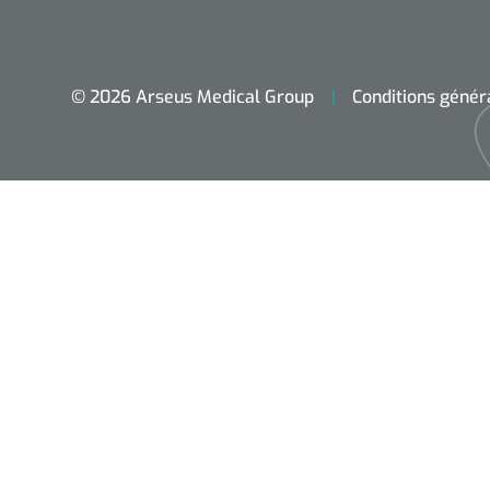
© 2026 Arseus Medical Group
Conditions génér
Accueil
Aides techniques
Traitement
Respiration
Chirurgie
Diagnostic
Premiers secours & Réanimation
Physiothérapie et rééducation