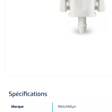
Hygiène & Désinfection
Soins d'incontinence
Matériel d'injection
Infrastructure
Instruments
Monitoring
Soins des plaies
Spécifications
Marque
WelchAllyn