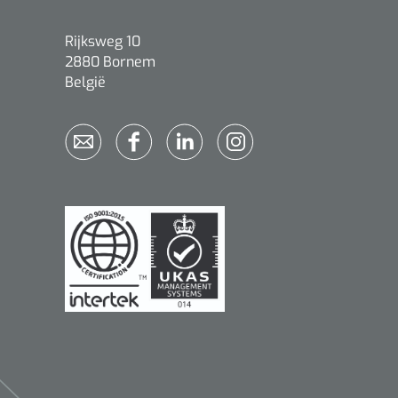
Rijksweg 10
2880 Bornem
België