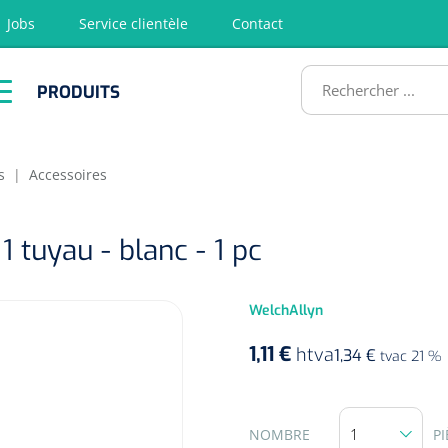
Jobs
Service clientèle
Contact
RODUITS
PRODUITS
tion
Chirurgie
Diagnostic
Premiers
Physiothéra
secours &
et rééducat
ATS
Réanimation
s
|
Accessoires
 tuyau - blanc - 1 pc
WelchAllyn
1,11 €
htva
1,34 €
tvac 21 %
NOMBRE
PI