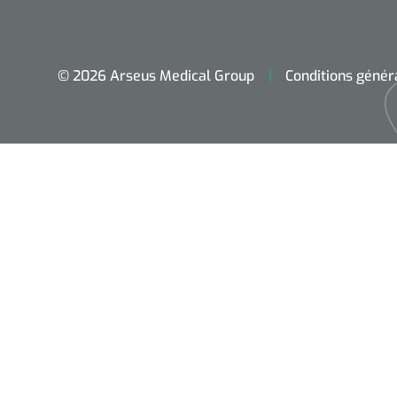
© 2026 Arseus Medical Group
Conditions génér
Accueil
Aides techniques
Traitement
Respiration
Chirurgie
Diagnostic
Premiers secours & Réanimation
Physiothérapie et rééducation
Hygiène & Désinfection