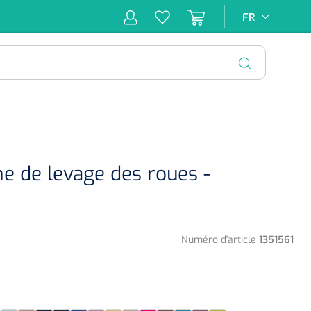
FR
FR
pie
Hygiène &
Soins
Matériel
Infras
ion
Désinfection
d'incontinence
d'injection
FERMER
me de levage des roues -
Numéro d'article
1351561