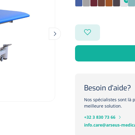
Aqua
Atomium
Bark
Brun Chocolat
Copper
Coriande
Cryst
E
Besoin d'aide?
Nos spécialistes sont là
meilleure solution.
+32 3 830 73 66
info.care@arseus-medica