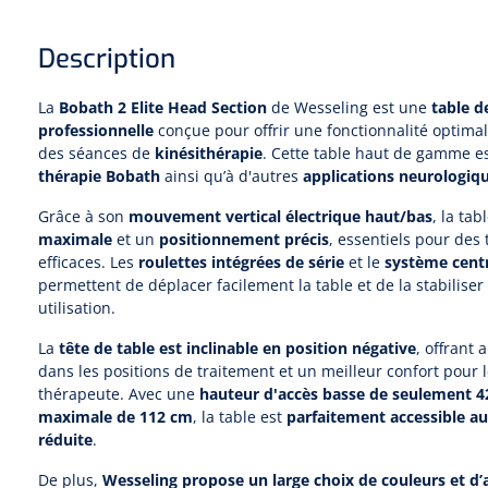
Description
La
Bobath 2 Elite Head Section
de Wesseling est une
table d
professionnelle
conçue pour offrir une fonctionnalité optimal
des séances de
kinésithérapie
. Cette table haut de gamme e
thérapie Bobath
ainsi qu’à d'autres
applications neurologiq
Grâce à son
mouvement vertical électrique haut/bas
, la tab
maximale
et un
positionnement précis
, essentiels pour des 
efficaces. Les
roulettes intégrées de série
et le
système centr
permettent de déplacer facilement la table et de la stabilis
utilisation.
La
tête de table est inclinable en position négative
, offrant 
dans les positions de traitement et un meilleur confort pour
thérapeute. Avec une
hauteur d'accès basse de seulement 
maximale de 112 cm
, la table est
parfaitement accessible au
réduite
.
De plus,
Wesseling propose un large choix de couleurs et d’