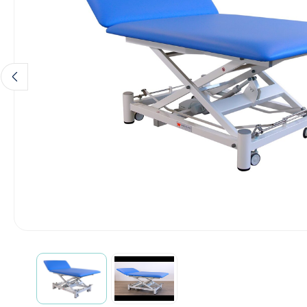
Hygiène & Désinfection
Soins d'incontinence
Matériel d'injection
Infrastructure
Instruments
Monitoring
Soins des plaies