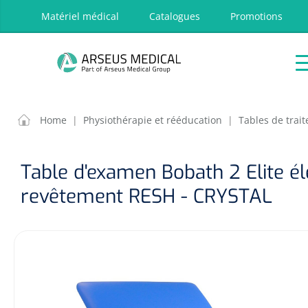
oekopdracht
Ga naar de hoofdnavigatie
Matériel médical
Catalogues
Promotions
P
Accueil
Aides
Traitement
Respira
techniques
OPTIONS
RÉSULT
Home
|
Physiothérapie et rééducation
|
Tables de trai
Accueil
Aides techniques
Table d'examen Bobath 2 Elite é
Traitement
revêtement RESH - CRYSTAL
Respiration
Chirurgie
Diagnostic
Premiers secours & Réanimation
Physiothérapie et rééducation