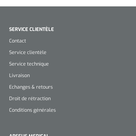
Wearables
Kits d'instruments
Logiciel
Champs stériles
SERVICE CLIENTÈLE
Alcoomètre
Contact
Produits pour le traitement des plaies chroniques
Service clientèle
Hydrocolloïdes
Service technique
Pansements en argent
Livraison
Pansement en mousse
Echanges & retours
Droit de rétraction
Hydrogel
Conditions générales
Bandages paraffine
Pansements avec interface transparente