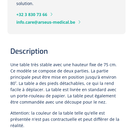
Pinces porte-tampons
Attelles pour doigts
3-parties
solution.
Couvertures alourdies
Dermatoscopes
Sacs & pots à urine
Oreillers
+32 3 830 73 66
Pinces pour le col utérin
Thérapie intraveineuse
Nettoyage & Désinfection des surfaces
Attelles pour chevilles
Bobath
Coussins de positionnement
info.care@arseus-medical.be
Sources lumineuses et accessoires
Pieds à perfusion
Lubrifiant
Matelas & protège-matelas
Pinces à ongles
gynécologiques
Produits et papier
Portable
Couvertures de soins
Compresses & bandages
Essuie-mains
Urinaux
Lits
Accessoires matériel d'injection
Extracteurs d’agrafes
Pansements gras
Source de lumière froide & distributeur mural
Accessoires
Description
Aides techniques pour boire
Tampons de cellulose
Hygiène féminine
Rinçages
Compresses de gaze
Cabinet médical
Loupes binoculaires
Traction
Bistouri
Gobelets
Une table très stable avec une hauteur fixe de 75 cm.
Conteneurs à aiguilles et accessoires
Ce modèle se compose de deux parties. La partie
Tables d'examen
Mouchoirs
Bassins de lit & seau de toilette
Lames bistouri
Compresses ophtalmique
Otoscopes
principale peut être mise en position jusqu'à environ
Osteo
Tasses de café
Alcool désinfectant
80˚. La table a des pieds détachables, ce qui la rend
Lampes d'examen
Paper toilette
Stitchcutters
facile à déplacer. La table est livrée en standard avec
Pansements non-adhérents
Ophtalmoscopes
Verticalisation
Couvercles pour gobelets
un porte-rouleau de papier. La table peut également
Coupes aiguilles
Sacs et accessoires pour médecins
Chiffons
Bistouris complets
être commandée avec une découpe pour le nez.
Pansements absorbants
Lampes stylos
Tabourets
Aides techniques pour salle de bains
Garrots
Attention: la couleur de la table telle qu'elle est
Tabourets
Serviettes
Manches bistrouri
présentée n'est pas contractuelle et peut différer de la
Tampons
Rehausseurs de toilettes
Porte-spatules
Physiotechnique et hydromassage
réalité.
Tampons alcoolisés
Marchepieds
Papier de tables d'examen