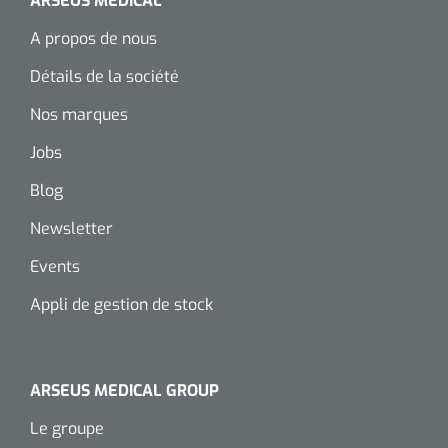
ARSEUS MEDICAL
siliconée
A propos de nous
Alginates
Détails de la société
Divers
Nos marques
Dissolvant de couche adhésive
Jobs
Blog
Ouates
Newsletter
Agraffes de fixation
Events
Bassin renal
Appli de gestion de stock
Nettoyeurs de plaies
ARSEUS MEDICAL GROUP
Le groupe