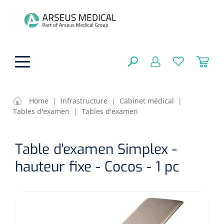
hoofdinhoud
Home
|
Infrastructure
|
Cabinet médical
|
Tables d'examen
|
Tables d'examen
Aides techniques
FERMER
Table d'examen Simplex -
OPTIONS
Traitement
Soins de confort générale
hauteur fixe - Cocos - 1 pc
Aromathérapie
Respiration
Sondes gastriques
RÉSULTATS
Soins de beauté
Chirurgie
Peau
Accessoires de ventilation
Thérapie par lumière
Cryothérapie
Canules nasales