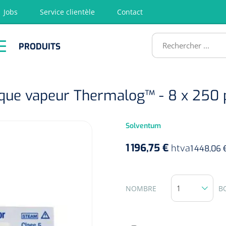
Jobs
Service clientèle
Contact
RODUITS
PRODUITS
tion
Chirurgie
Diagnostic
Premiers
Physiothéra
secours &
et rééducat
ATS
Réanimation
que vapeur Thermalog™ - 8 x 250 
Solventum
1 196,75 €
htva
1 448,06 
NOMBRE
B