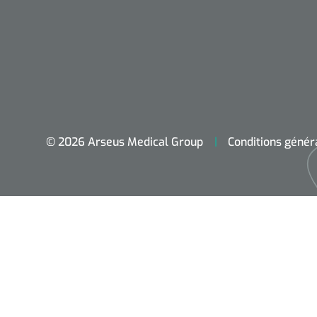
© 2026 Arseus Medical Group
Conditions génér
Accueil
Aides techniques
Traitement
Respiration
Chirurgie